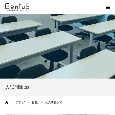
授業
志望校別特訓
講座
模試
動画
入試問題200
教材
ーム
ブログ
算数
入試問題200
お問い合わせ