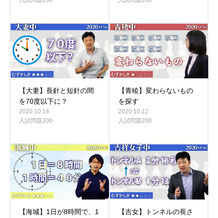
【大妻】長針と短針の間
【青稜】変わらないもの
を70度以下に？
を探す
2020.10.14
2020.10.12
入試問題200
入試問題200
【海城】1日が8時間で、1
【吉女】トンネルの長さ