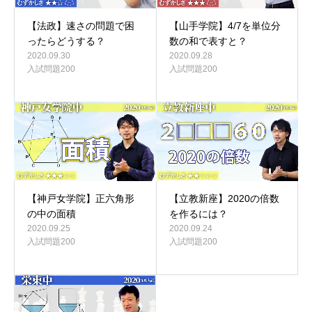
【法政】速さの問題で困
【山手学院】4/7を単位分
ったらどうする？
数の和で表すと？
2020.09.30
2020.09.28
入試問題200
入試問題200
【神戸女学院】正六角形
【立教新座】2020の倍数
の中の面積
を作るには？
2020.09.25
2020.09.24
入試問題200
入試問題200