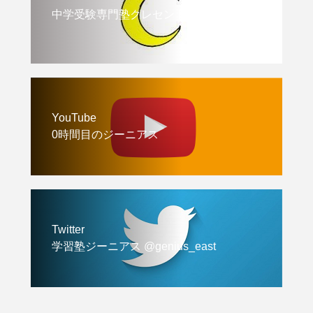
中学受験専門塾クレセント
YouTube
0時間目のジーニアス
Twitter
学習塾ジーニアス @genius_east