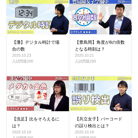
【灘】デジタル時計で場
【豊島岡】角度が8の倍数
合の数
となる時刻は？
2020.10.23
2020.10.21
入試問題200
入試問題200
【洗足】比をそろえるに
【共立女子】バーコード
は？
の誤り検出とは？
2020.10.19
2020.10.16
入試問題200
入試問題200