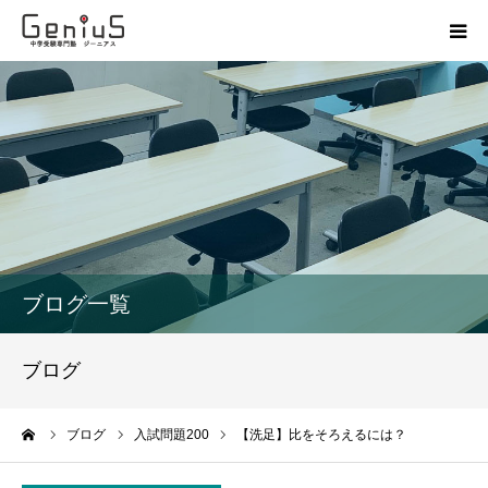
授業
志望校別特訓
講座
模試
ブログ一覧
動画
ブログ
教材
ーム
ブログ
入試問題200
【洗足】比をそろえるには？
お問い合わせ