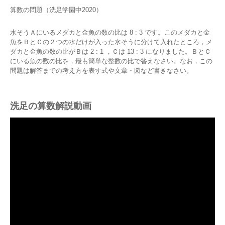
算数の問題（洗足学園中2020）
水そうＡにいるメダカと金魚の数の比は 8 : 3 です。このメダカと金
魚をＢとＣの２つの水だけが入った水そうに分けて入れたところ，メ
ダカと金魚の数の比がＢは 2 : 1 ，Ｃは 13 : 3 になりました。ＢとＣ
にいる魚の数の比を，最も簡単な整数の比で答えなさい。なお，この
問題は解答までの考え方を表す式や文章・図など書きなさい。
洗足の算数解説動画