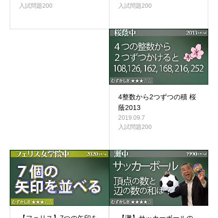
入試問題200
入試問題200
4整数から2つずつの積 桜
蔭2013
2019.09.7
入試問題200
【灘】サッカーボールの
【フェリス】7つの矢印を