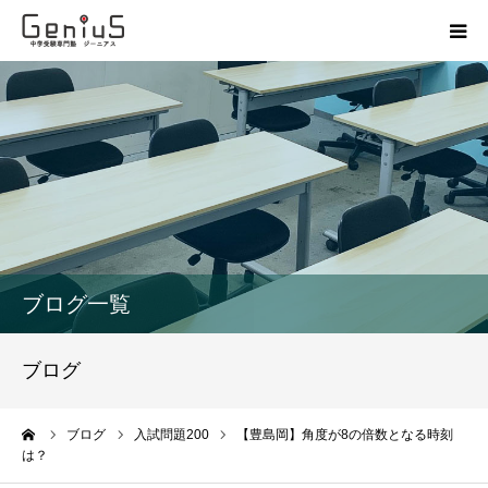
授業
志望校別特訓
講座
模試
ブログ一覧
動画
ブログ
教材
ーム
ブログ
入試問題200
【豊島岡】角度が8の倍数となる時刻
は？
お問い合わせ