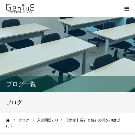
授業
志望校別特訓
講座
模試
ブログ一覧
動画
ブログ
教材
ーム
ブログ
入試問題200
【大妻】長針と短針の間を70度以下
に？
お問い合わせ