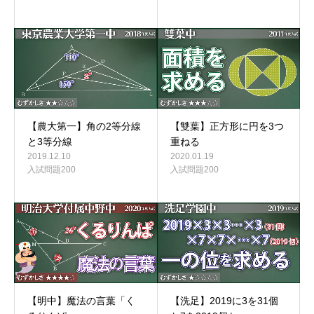
【農大第一】角の2等分線
【雙葉】正方形に円を3つ
と3等分線
重ねる
2019.12.10
2020.01.19
入試問題200
入試問題200
【洗足】2019に3を31個
【明中】魔法の言葉「く