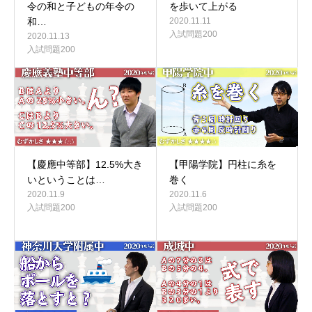
令の和と子どもの年令の
を歩いて上がる
和…
2020.11.11
入試問題200
2020.11.13
入試問題200
【慶應中等部】12.5%大き
【甲陽学院】円柱に糸を
いということは…
巻く
2020.11.9
2020.11.6
入試問題200
入試問題200