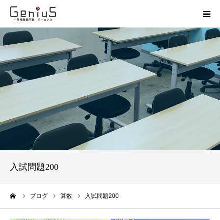
授業
志望校別特訓
講座
模試
動画
入試問題200
教材
ーム
ブログ
算数
入試問題200
お問い合わせ