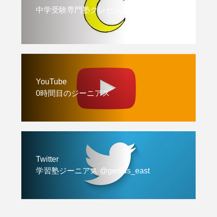
中学受験専門塾クレセント
YouTube
0時間目のジーニアス
Twitter
学習塾ジーニアス @genius_east