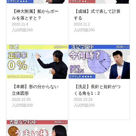
【神大附属】船からボー
【成城】式で表して計算
ルを落とすと？
する
2020.11.4
2020.11.2
入試問題200
入試問題200
【本郷】形の分からない
【洗足】長針と短針がつ
立体図形
くる角を1：2
2020.10.30
2020.10.28
入試問題200
入試問題200