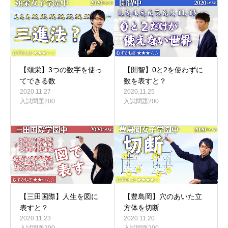
【頌栄】3つの数字を使っ
【開智】0と2を使わずに
てできる数
数を表すと？
2020.11.27
2020.11.25
入試問題200
入試問題200
【三田国際】人生を図に
【豊島岡】穴のあいた立
表すと？
方体を切断
2020.11.23
2020.11.20
入試問題200
入試問題200