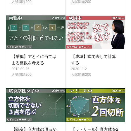
入試問題200
入試問題200
【巣鴨】アとイに当ては
【成城】式で表して計算
まる整数を考える
する
2019.09.26
2020.11.2
入試問題200
入試問題200
【鴎友】立方体の頂点か
【ラ・サール】直方体を2