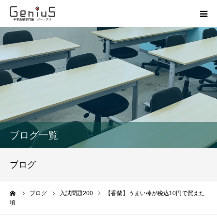
授業
志望校別特訓
講座
模試
ブログ一覧
動画
ブログ
教材
ーム
ブログ
入試問題200
【香蘭】うまい棒が税込10円で買えた
頃
お問い合わせ