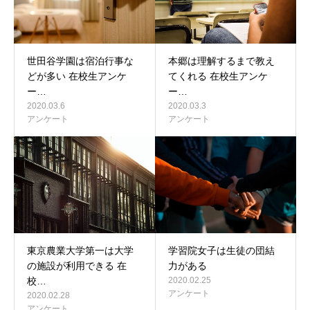
世田谷学園は宿泊行事な
本郷は理解するまで教え
どが多い 在校生アンケ
てくれる 在校生アンケ
ー…
ー…
2020.03.6
2020.03.3
アンケート
アンケート
東京農業大学第一は大学
学習院女子は生徒の団結
の施設が利用できる 在
力がある
校…
2020.02.25
アンケート
2020.02.28
アンケート