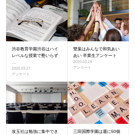
渋谷教育学園渋谷はハイ
雙葉はみんなで和気あい
レベルな授業で塾いらず
あい 卒業生アンケート
…
2020.03.24
アンケート
2020.03.27
アンケート
攻玉社は勉強に集中でき
三田国際学園は週に50個