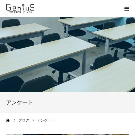
授業
志望校別特訓
講座
模試
動画
アンケート
教材
ーム
ブログ
アンケート
お問い合わせ