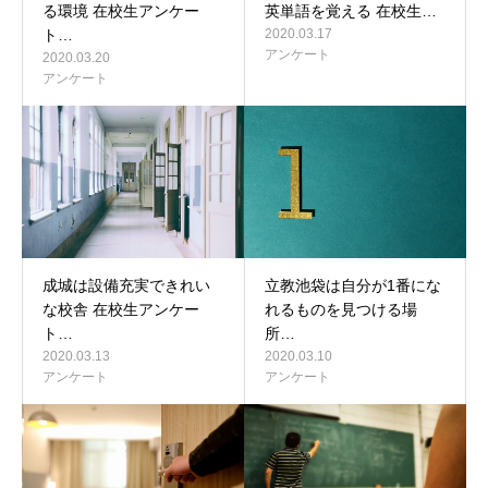
る環境 在校生アンケー
英単語を覚える 在校生…
ト…
2020.03.17
アンケート
2020.03.20
アンケート
成城は設備充実できれい
立教池袋は自分が1番にな
な校舎 在校生アンケー
れるものを見つける場
ト…
所…
2020.03.13
2020.03.10
アンケート
アンケート