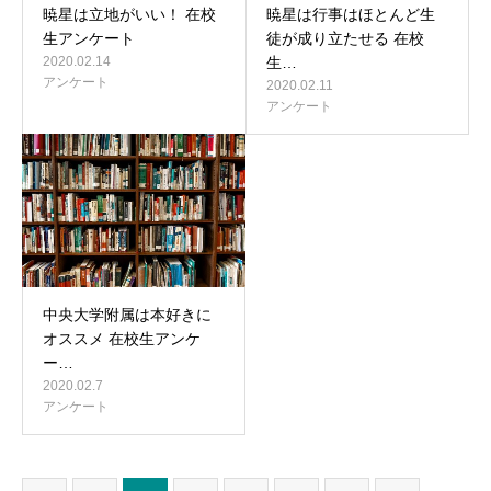
暁星は立地がいい！ 在校
暁星は行事はほとんど生
生アンケート
徒が成り立たせる 在校
2020.02.14
生…
アンケート
2020.02.11
アンケート
中央大学附属は本好きに
オススメ 在校生アンケ
ー…
2020.02.7
アンケート