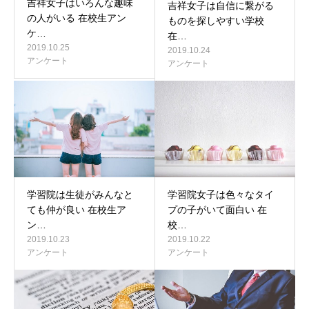
吉祥女子はいろんな趣味
吉祥女子は自信に繋がる
の人がいる 在校生アン
ものを探しやすい学校
ケ…
在…
2019.10.25
2019.10.24
アンケート
アンケート
学習院は生徒がみんなと
学習院女子は色々なタイ
ても仲が良い 在校生ア
プの子がいて面白い 在
ン…
校…
2019.10.23
2019.10.22
アンケート
アンケート