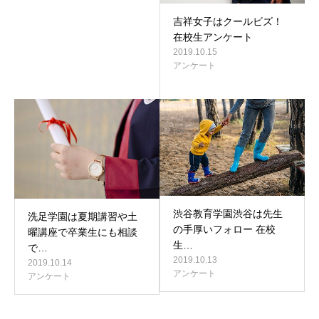
吉祥女子はクールビズ！
在校生アンケート
2019.10.15
アンケート
渋谷教育学園渋谷は先生
洗足学園は夏期講習や土
の手厚いフォロー 在校
曜講座で卒業生にも相談
生…
で…
2019.10.13
2019.10.14
アンケート
アンケート