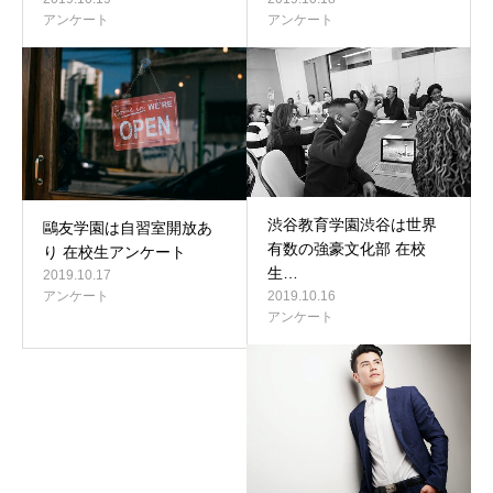
アンケート
アンケート
渋谷教育学園渋谷は世界
鷗友学園は自習室開放あ
有数の強豪文化部 在校
り 在校生アンケート
生…
2019.10.17
2019.10.16
アンケート
アンケート