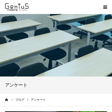
授業
志望校別特訓
講座
模試
動画
アンケート
教材
ーム
ブログ
アンケート
お問い合わせ