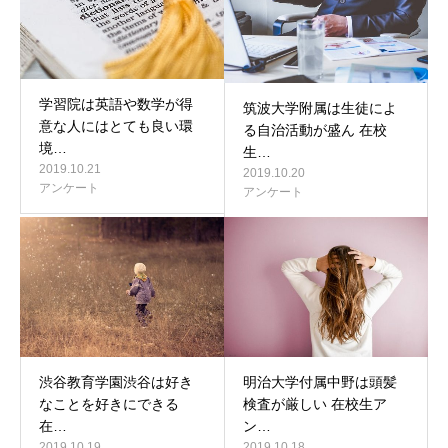
学習院は英語や数学が得
筑波大学附属は生徒によ
意な人にはとても良い環
る自治活動が盛ん 在校
境…
生…
2019.10.21
2019.10.20
アンケート
アンケート
渋谷教育学園渋谷は好き
明治大学付属中野は頭髪
なことを好きにできる
検査が厳しい 在校生ア
在…
ン…
2019.10.19
2019.10.18