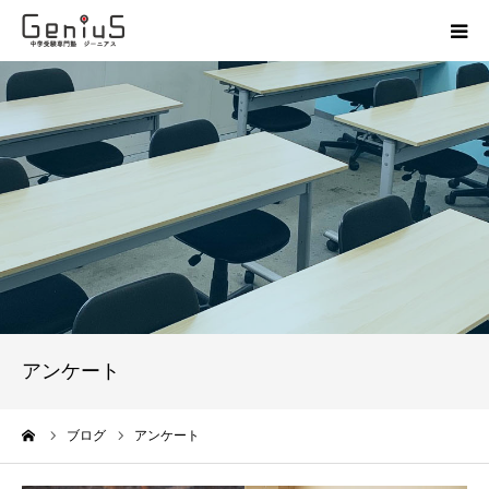
授業
志望校別特訓
講座
模試
動画
アンケート
教材
ーム
ブログ
アンケート
お問い合わせ