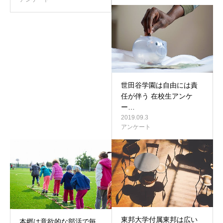
世田谷学園は自由には責
任が伴う 在校生アンケ
ー…
2019.09.3
アンケート
東邦大学付属東邦は広い
本郷は意欲的な部活で毎