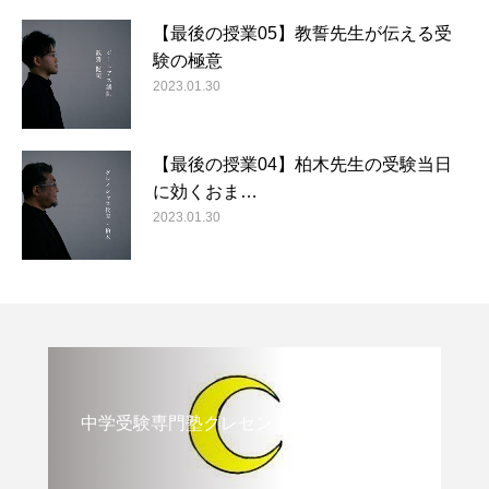
【最後の授業05】教誓先生が伝える受
験の極意
2023.01.30
【最後の授業04】柏木先生の受験当日
に効くおま…
2023.01.30
中学受験専門塾クレセント