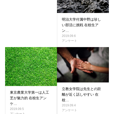
明治大学付属中野は珍し
い部活に挑戦 在校生ア
ン…
2019.09.6
アンケート
立教女学院は先生との距
東京農業大学第一は人工
離が近く話しやすい 在
芝が魅力的 在校生アン
校…
ケ…
2019.09.4
2019.09.5
アンケート
アンケート