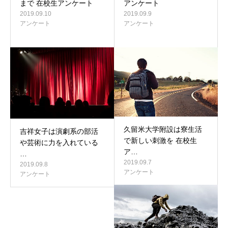
まで 在校生アンケート
アンケート
2019.09.10
2019.09.9
アンケート
アンケート
久留米大学附設は寮生活
吉祥女子は演劇系の部活
で新しい刺激を 在校生
や芸術に力を入れている
ア…
…
2019.09.7
2019.09.8
アンケート
アンケート