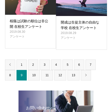
桜蔭は試験の順位は非公
開成は生徒主体の自由な
開 在校生アンケート
学校 在校生アンケート
2019.08.30
2019.08.29
アンケート
アンケート
1
2
3
4
5
6
7
8
9
10
11
12
13
お問い合わせ