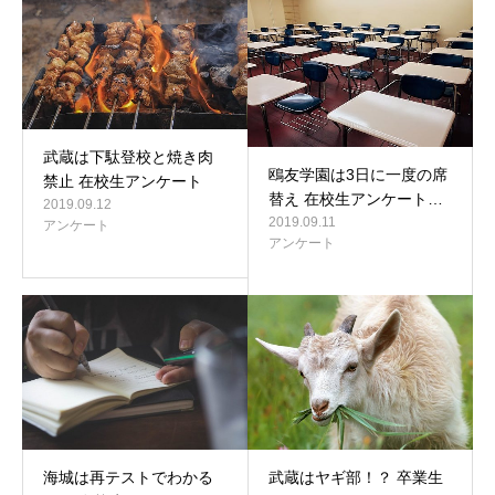
武蔵は下駄登校と焼き肉
鴎友学園は3日に一度の席
禁止 在校生アンケート
替え 在校生アンケート…
2019.09.12
2019.09.11
アンケート
アンケート
海城は再テストでわかる
武蔵はヤギ部！？ 卒業生