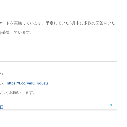
ケートを実施しています。予定していた6月中に多数の回答をいた
を募集しています。
中）
い。
https://t.co/VeIQRjg6zu
ろしくお願いします。
6日