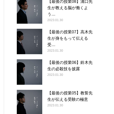
【最後の授業08】溝口先
生が教える脳が働くよ
う…
2023.01.30
【最後の授業07】高木先
生が身をもって伝える
受…
2023.01.30
【最後の授業06】鈴木先
生の必殺技を披露
2023.01.30
【最後の授業05】教誓先
生が伝える受験の極意
2023.01.30