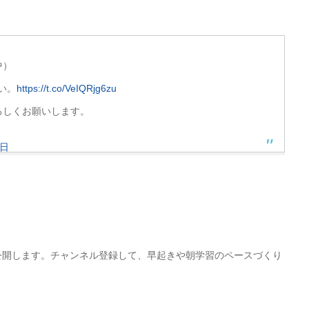
中）
い。
https://t.co/VeIQRjg6zu
ろしくお願いします。
6日
にて公開します。チャンネル登録して、早起きや朝学習のペースづくり