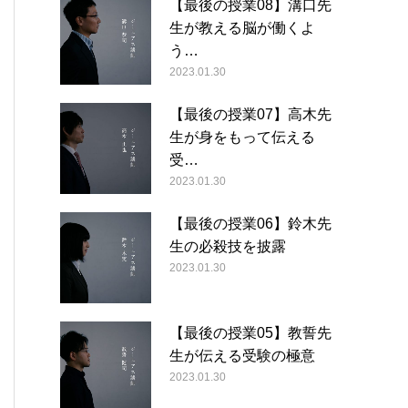
【最後の授業08】溝口先
生が教える脳が働くよ
う…
2023.01.30
【最後の授業07】高木先
生が身をもって伝える
受…
2023.01.30
【最後の授業06】鈴木先
生の必殺技を披露
2023.01.30
【最後の授業05】教誓先
生が伝える受験の極意
2023.01.30