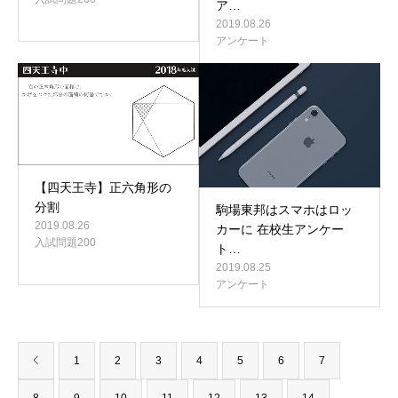
ア…
2019.08.26
アンケート
【四天王寺】正六角形の
分割
駒場東邦はスマホはロッ
2019.08.26
カーに 在校生アンケー
入試問題200
ト…
2019.08.25
アンケート
1
2
3
4
5
6
7