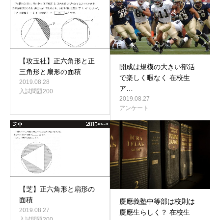
【攻玉社】正六角形と正
開成は規模の大きい部活
三角形と扇形の面積
で楽しく暇なく 在校生
2019.08.28
ア…
入試問題200
2019.08.27
アンケート
【芝】正六角形と扇形の
面積
慶應義塾中等部は校則は
2019.08.27
慶應生らしく？ 在校生
入試問題200