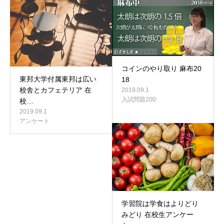
コインのやり取り 麻布20
東邦大学付属東邦は広い
18
校舎とカフェテリア 在
2019.09.1
入試問題200
校…
2019.09.1
アンケート
学習院は学食はよりどり
みどり 在校生アンケー