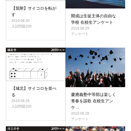
【筑附】サイコロを転が
す
開成は生徒主体の自由な
2019.08.30
学校 在校生アンケート
入試問題200
2019.08.29
アンケート
【城北】サイコロを並べ
慶應義塾中等部は楽しく
る
青春を謳歌 在校生アン
2019.08.29
入試問題200
ケ…
2019.08.28
アンケート