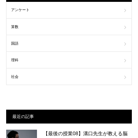
アンケート
算数
国語
理科
社会
最近の記事
【最後の授業08】溝口先生が教える脳