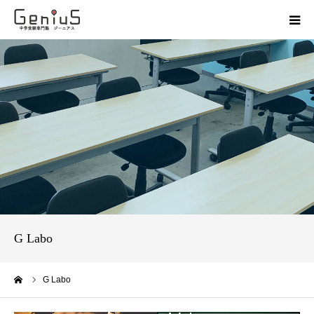
授業
志望校別特訓
講座
模試
動画
G Labo
教材
ーム
G Labo
お問い合わせ