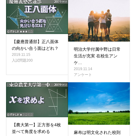
【慶應普通部】正八面体
の向かい合う面はどれ？
明治大学付属中野は日常
2019.11.15
生活が充実 在校生アン
入試問題200
ケ…
2019.11.14
アンケート
【農大第一】正方形を4枚
並べて角度を求める
麻布は明文化された校則