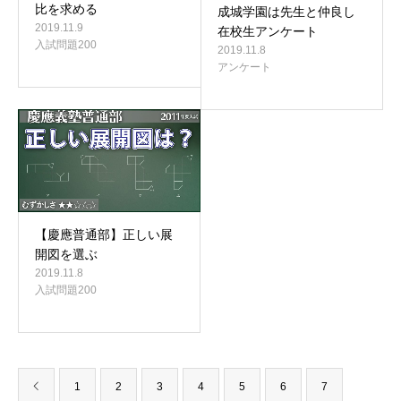
比を求める
成城学園は先生と仲良し
2019.11.9
在校生アンケート
入試問題200
2019.11.8
アンケート
【慶應普通部】正しい展
開図を選ぶ
2019.11.8
入試問題200
1
2
3
4
5
6
7