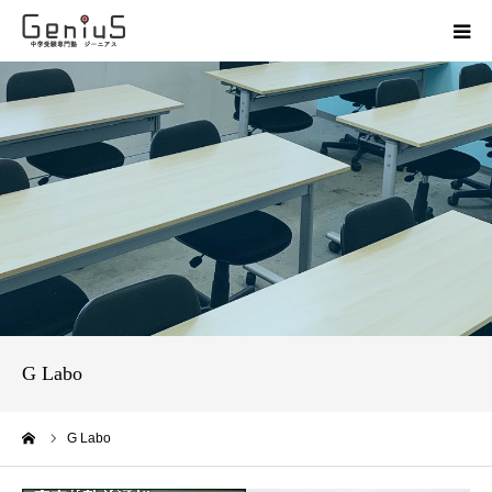
授業
志望校別特訓
講座
模試
動画
G Labo
教材
ーム
G Labo
お問い合わせ