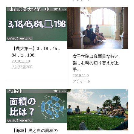
【農大第一】3，18，45，
84，□，198
女子学院は真面目な時と
2019.11.10
楽しむ時の切り替えが上
入試問題200
手…
2019.11.9
アンケート
【海城】黒と白の面積の