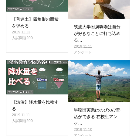
【普連土】四角形の面積
を求める
筑波大学附属駒場は自分
2019.11.12
が好きなことに打ち込め
入試問題200
る…
2019.11.11
アンケート
【渋渋】降水量を比較す
る
早稲田実業はのびのび部
2019.11.11
活ができる 在校生アン
入試問題200
ケ…
2019.11.10
アンケート