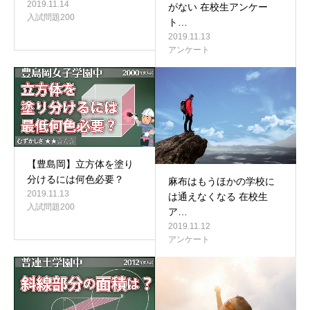
2019.11.14
がない 在校生アンケー
入試問題200
ト…
2019.11.13
アンケート
【豊島岡】立方体を塗り
分けるには何色必要？
麻布はもうほかの学校に
2019.11.13
は通えなくなる 在校生
入試問題200
ア…
2019.11.12
アンケート