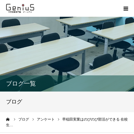
授業
志望校別特訓
講座
模試
ブログ一覧
動画
ブログ
教材
ーム
ブログ
アンケート
早稲田実業はのびのび部活ができる 在校
生…
お問い合わせ