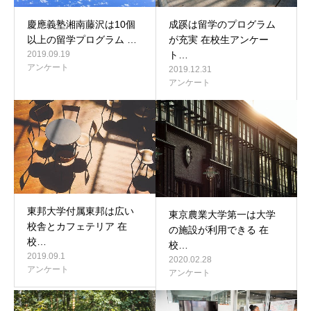
慶應義塾湘南藤沢は10個
成蹊は留学のプログラム
以上の留学プログラム …
が充実 在校生アンケー
2019.09.19
ト…
アンケート
2019.12.31
アンケート
東邦大学付属東邦は広い
東京農業大学第一は大学
校舎とカフェテリア 在
の施設が利用できる 在
校…
校…
2019.09.1
2020.02.28
アンケート
アンケート