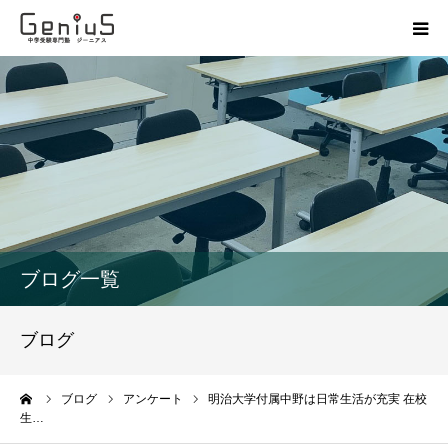
授業
志望校別特訓
講座
模試
ブログ一覧
動画
ブログ
教材
ーム
ブログ
アンケート
明治大学付属中野は日常生活が充実 在校
生…
お問い合わせ