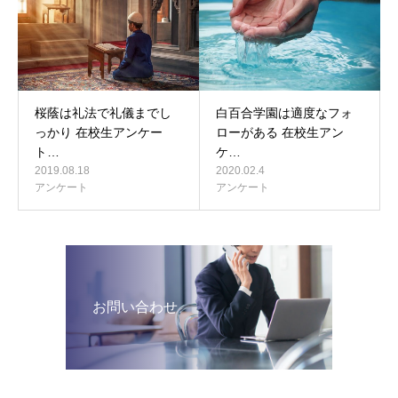
桜蔭は礼法で礼儀までし
白百合学園は適度なフォ
っかり 在校生アンケー
ローがある 在校生アン
ト…
ケ…
2019.08.18
2020.02.4
アンケート
アンケート
お問い合わせ