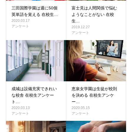
三田国際学園は週に50個
富士見は人間関係で悩む
英単語を覚える 在校生…
ようなことがない 在校
2020.03.17
生…
アンケート
2019.12.27
アンケート
成城は設備充実できれい
恵泉女学園は生徒が校則
な校舎 在校生アンケー
を決める 在校生アンケ
ト…
ー…
2020.03.13
2020.05.15
アンケート
アンケート