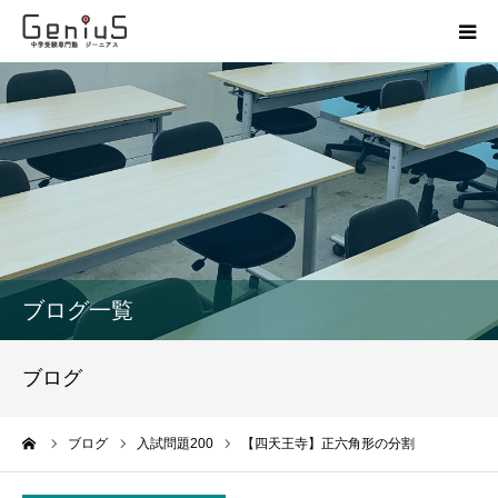
授業
志望校別特訓
講座
模試
ブログ一覧
動画
ブログ
教材
ーム
ブログ
入試問題200
【四天王寺】正六角形の分割
お問い合わせ