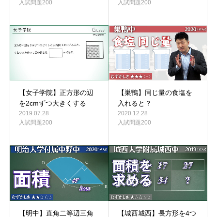
入試問題200
入試問題200
【女子学院】正方形の辺
【巣鴨】同じ量の食塩を
を2cmずつ大きくする
入れると？
2019.07.28
2020.12.28
入試問題200
入試問題200
【城西城西】長方形を4つ
【明中】直角二等辺三角