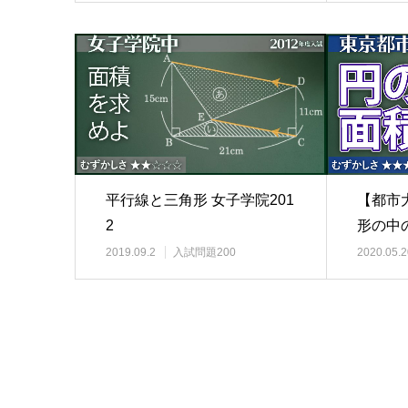
平行線と三角形 女子学院201
【都市
2
形の中
2019.09.2
入試問題200
2020.05.2