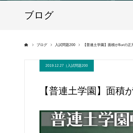
ブログ
ホーム
ブログ
入試問題200
【普連土学園】面積が8㎠の正
2019.12.27
入試問題200
【普連土学園】面積