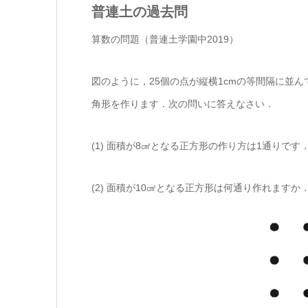
普連土の過去問
算数の問題（普連土学園中2019）
図のように，25個の点が縦横1cmの等間隔に並
角形を作ります．次の問いに答えなさい．
(1) 面積が8㎠となる正方形の作り方は1通りで
(2) 面積が10㎠となる正方形は何通り作れますか