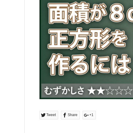
Tweet
Share
+1