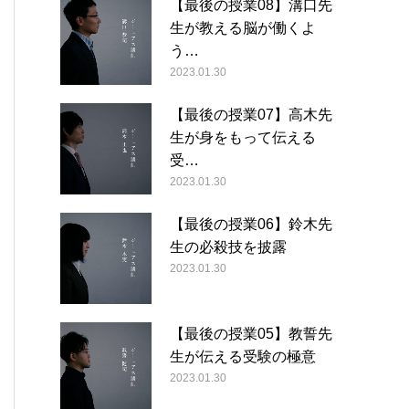
【最後の授業08】溝口先
生が教える脳が働くよ
う…
2023.01.30
【最後の授業07】高木先
生が身をもって伝える
受…
2023.01.30
【最後の授業06】鈴木先
生の必殺技を披露
2023.01.30
【最後の授業05】教誓先
生が伝える受験の極意
2023.01.30