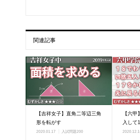
関連記事
【吉祥女子】直角二等辺三角
【六甲
形を転がす
入して
り？？
2020.01.17
入試問題200
2020.12.1