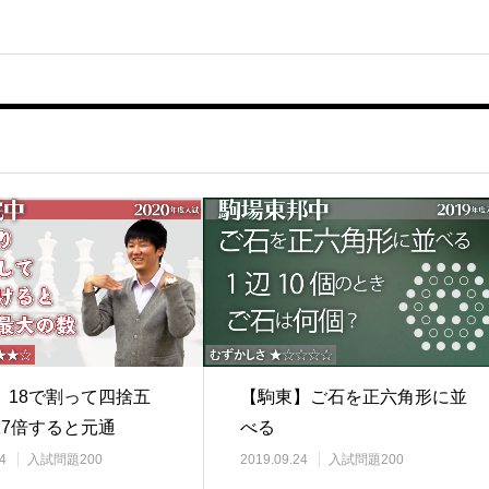
【駒東】ご石を正六角形に並
】18で割って四捨五
べる
17倍すると元通
2019.09.24
入試問題200
4
入試問題200