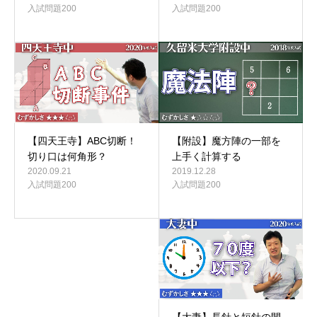
入試問題200
入試問題200
【附設】魔方陣の一部を
【四天王寺】ABC切断！
上手く計算する
切り口は何角形？
2019.12.28
2020.09.21
入試問題200
入試問題200
【大妻】長針と短針の間