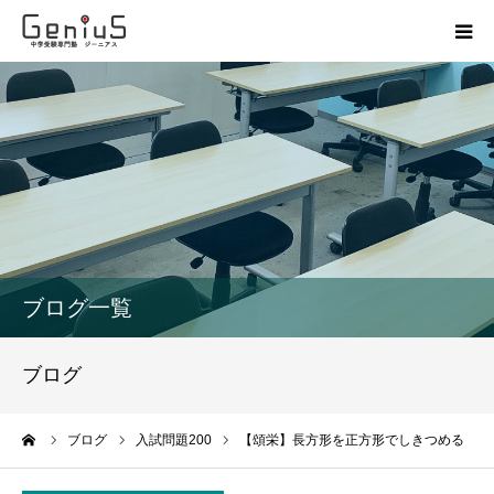
授業
志望校別特訓
講座
模試
ブログ一覧
動画
ブログ
教材
ーム
ブログ
入試問題200
【頌栄】長方形を正方形でしきつめる
お問い合わせ