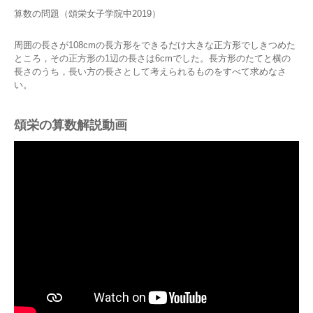
算数の問題（頌栄女子学院中2019）
周囲の長さが108cmの長方形をできるだけ大きな正方形でしきつめた
ところ，その正方形の1辺の長さは6cmでした。長方形のたてと横の
長さのうち，長い方の長さとして考えられるものをすべて求めなさ
い。
頌栄の算数解説動画