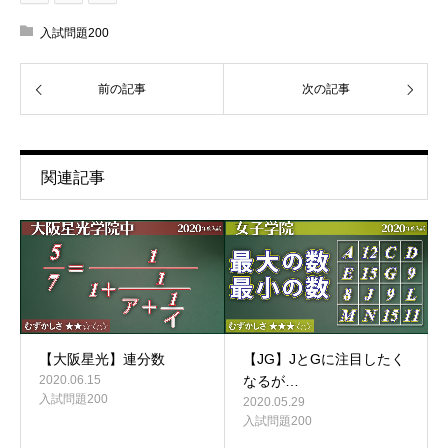
入試問題200
前の記事
次の記事
関連記事
【大阪星光】連分数
【JG】JとGに注目したく
2020.06.15
なるが…
入試問題200
2020.05.29
入試問題200