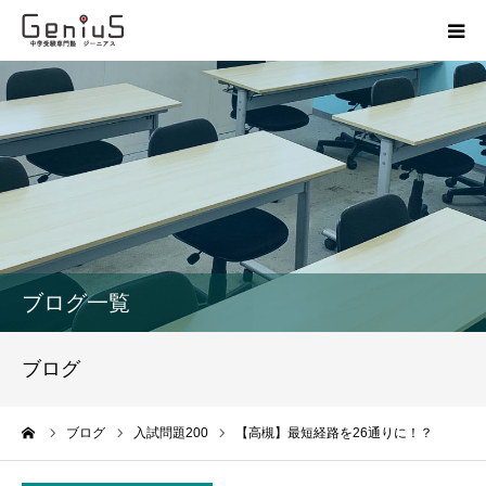
授業
志望校別特訓
講座
模試
ブログ一覧
動画
ブログ
教材
ーム
ブログ
入試問題200
【高槻】最短経路を26通りに！？
お問い合わせ