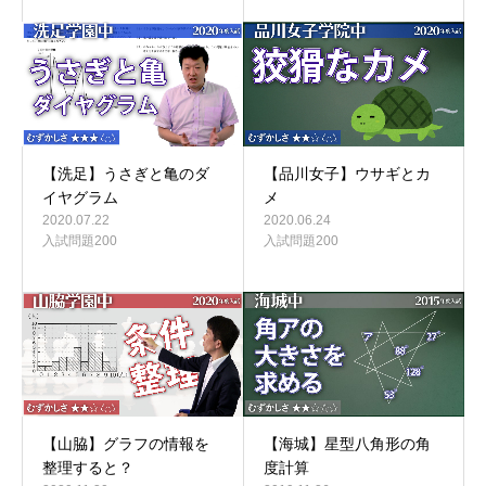
【洗足】うさぎと亀のダ
【品川女子】ウサギとカ
イヤグラム
メ
2020.07.22
2020.06.24
入試問題200
入試問題200
【海城】星型八角形の角
【山脇】グラフの情報を
度計算
整理すると？