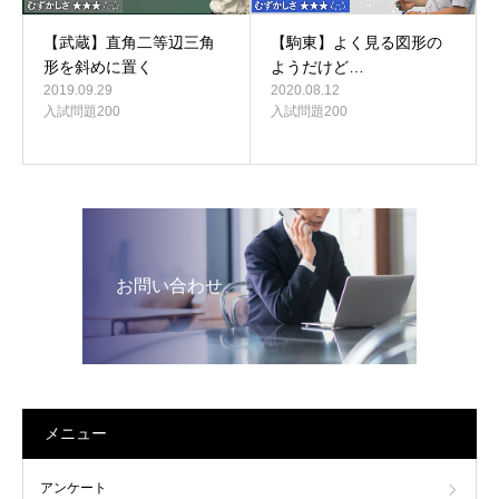
【武蔵】直角二等辺三角
【駒東】よく見る図形の
形を斜めに置く
ようだけど…
2019.09.29
2020.08.12
入試問題200
入試問題200
お問い合わせ
メニュー
アンケート