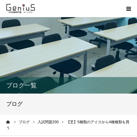
授業
志望校別特訓
講座
模試
ブログ一覧
動画
ブログ
教材
ーム
ブログ
入試問題200
【芝】5種類のアイスから4種種類を買
う
お問い合わせ