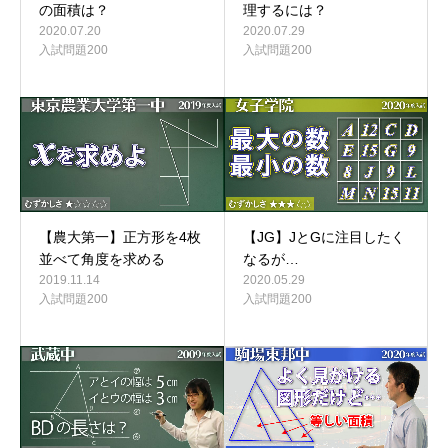
の面積は？
理するには？
2020.07.20
2020.07.29
入試問題200
入試問題200
【農大第一】正方形を4枚
【JG】JとGに注目したく
並べて角度を求める
なるが…
2019.11.14
2020.05.29
入試問題200
入試問題200