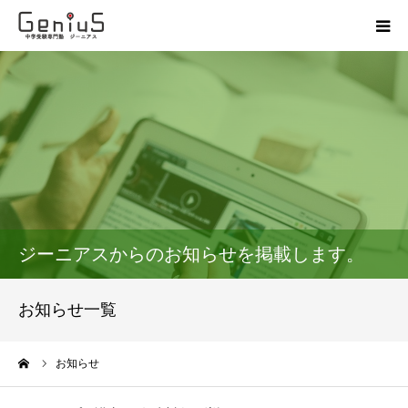
授業
志望校別特訓
講座
模試
ジーニアスからのお知らせを掲載します。
動画
お知らせ一覧
教材
ーム
お知らせ
お問い合わせ