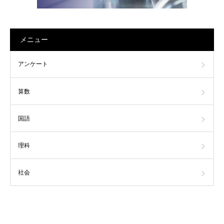
メニュー
アンケート
算数
国語
理科
社会