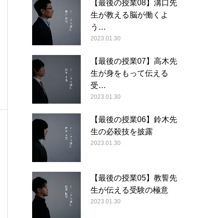
【最後の授業08】溝口先
生が教える脳が働くよ
う…
2023.01.30
【最後の授業07】高木先
生が身をもって伝える
受…
2023.01.30
【最後の授業06】鈴木先
生の必殺技を披露
2023.01.30
【最後の授業05】教誓先
生が伝える受験の極意
2023.01.30