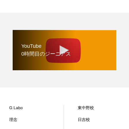
YouTube
0時間目のジーニアス
G Labo
東中野校
理念
日吉校