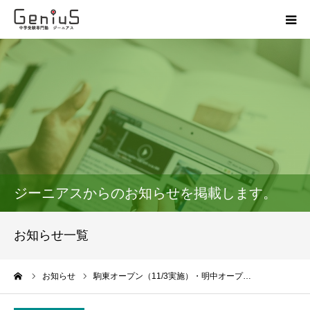
授業
志望校別特訓
講座
模試
ジーニアスからのお知らせを掲載します。
動画
お知らせ一覧
教材
ーム
お知らせ
駒東オープン（11/3実施）・明中オープ…
お問い合わせ