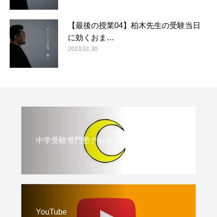
【最後の授業04】柏木先生の受験当日
に効くおま…
2023.01.30
中学受験専門塾クレセント
YouTube