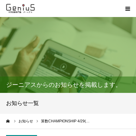
授業
志望校別特訓
講座
模試
ジーニアスからのお知らせを掲載します。
動画
お知らせ一覧
教材
ーム
お知らせ
算数CHAMPIONSHIP 4/29(…
お問い合わせ