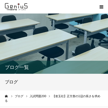
授業
志望校別特訓
講座
模試
ブログ一覧
動画
ブログ
教材
ーム
ブログ
入試問題200
【攻玉社】正方形の1辺の長さを求め
る
お問い合わせ