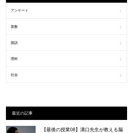
アンケート
算数
国語
理科
社会
最近の記事
【最後の授業08】溝口先生が教える脳