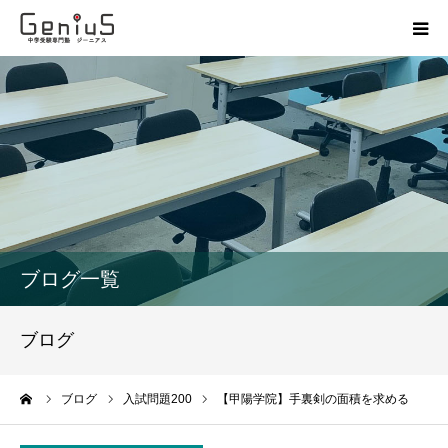
授業
志望校別特訓
講座
模試
ブログ一覧
動画
ブログ
教材
ーム
ブログ
入試問題200
【甲陽学院】手裏剣の面積を求める
お問い合わせ