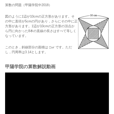
算数の問題（甲陽学院中2018）
図のように1辺が10cmの正方形があります。そ
の中に直径が5cmの円があり，さらにその中に正
方形があります。1辺が10cmの正方形の頂点か
ら円に向かった8本の直線の長さはすべて等しく
なっています。
このとき，斜線部分の面積は □㎠ です。ただ
し，円周率は3.14とします。
甲陽学院の算数解説動画