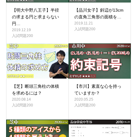
【明大中野八王子】半径
【品川女子】斜辺が13cm
の求まる円と求まらない
の直角三角形の面積を…
円…
2019.11.21
入試問題200
2019.12.19
入試問題200
【芝】断頭三角柱の体積
【市川】素直な心を持っ
を求めるには？
ていますか？
2020.08.14
2020.05.25
入試問題200
入試問題200