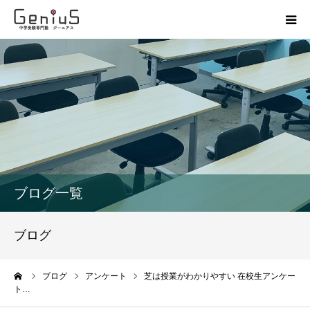
授業
志望校別特訓
講座
模試
ブログ一覧
動画
ブログ
教材
ーム
ブログ
アンケート
芝は授業がわかりやすい 在校生アンケー
ト…
お問い合わせ