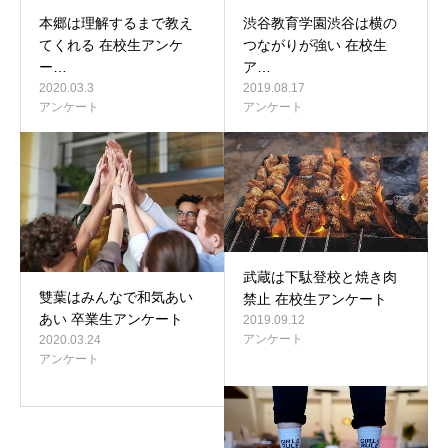
本郷は理解するまで教え
渋谷教育学園渋谷は横の
てくれる 在校生アンケ
つながりが強い 在校生
ー…
ア…
2020.03.3
2019.08.17
アンケート
アンケート
武蔵は下駄登校と焼き肉
雙葉はみんなで和気あい
禁止 在校生アンケート
あい 卒業生アンケート
2019.09.12
アンケート
2020.03.24
アンケート