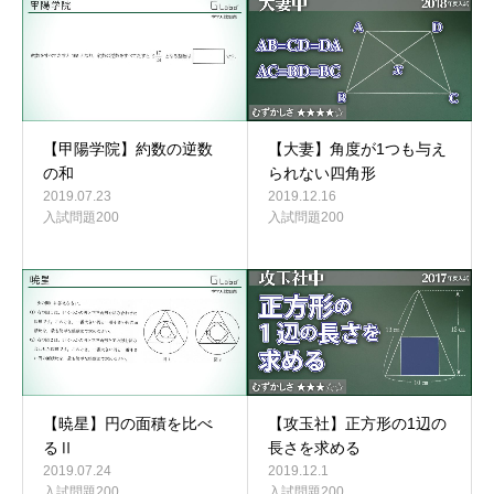
【甲陽学院】約数の逆数
【大妻】角度が1つも与え
の和
られない四角形
2019.07.23
2019.12.16
入試問題200
入試問題200
【暁星】円の面積を比べ
【攻玉社】正方形の1辺の
るⅡ
長さを求める
2019.07.24
2019.12.1
入試問題200
入試問題200