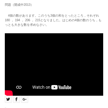
問題（開成中2013）
4個の数があります。このうち3個の和をとったところ，それぞれ
180 ， 194 ， 206 ， 215となりました。はじめの4個の数のうち，も
っとも大きな数を求めなさい。