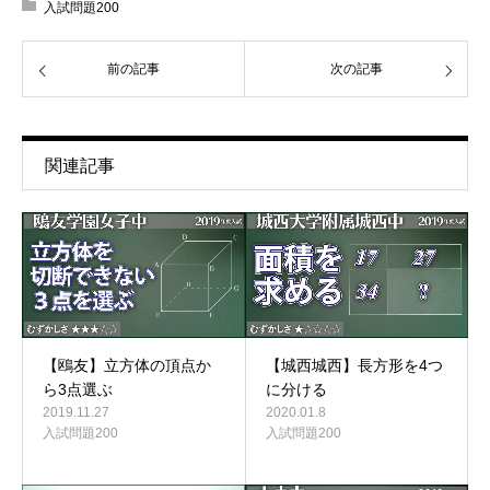
入試問題200
前の記事
次の記事
関連記事
【鴎友】立方体の頂点か
【城西城西】長方形を4つ
ら3点選ぶ
に分ける
2019.11.27
2020.01.8
入試問題200
入試問題200