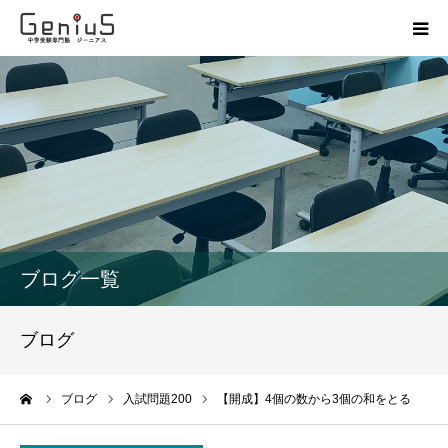
授業
志望校別特訓
講座
模試
ブログ一覧
動画
ブログ
教材
ーム
ブログ
入試問題200
【開成】4個の数から3個の和をとる
お問い合わせ