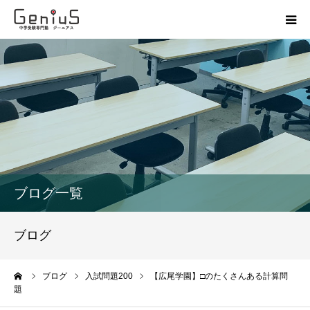
授業
志望校別特訓
講座
模試
ブログ一覧
動画
ブログ
教材
ーム
ブログ
入試問題200
【広尾学園】□のたくさんある計算問
題
お問い合わせ