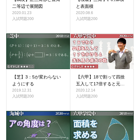
二等辺で展開図
と表面積
2020.01.23
2020.08.6
入試問題200
入試問題200
【芝】3：5が変わらない
【六甲】18で割って四捨
ようにする
五入して17倍すると元…
2019.12.31
2020.12.14
入試問題200
入試問題200