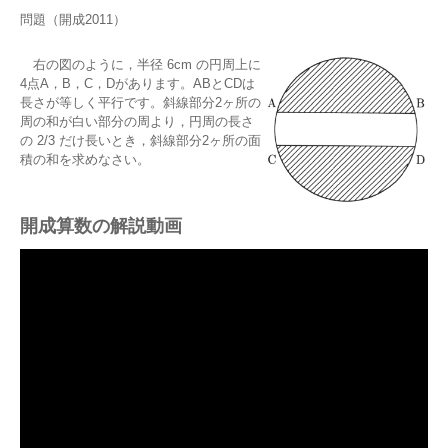
問題（開成2011）
右の図のように，半径 6cm の円周上に
4点A，B，C，Dがあります。ABとCDは
長さが等しく平行です。斜線部分2ヶ所の
周の和が白い部分の周より，円周の長さ
の 2/3 だけ長いとき，斜線部分2ヶ所の面
積の和を求めなさい。
開成算数の解説動画