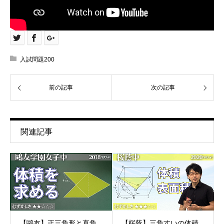
入試問題200
前の記事
次の記事
関連記事
【鷗友】正三角形と直角
【桜蔭】三角すいの体積