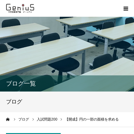
授業
志望校別特訓
講座
模試
ブログ一覧
動画
ブログ
教材
ーム
ブログ
入試問題200
【開成】円の一部の面積を求める
お問い合わせ