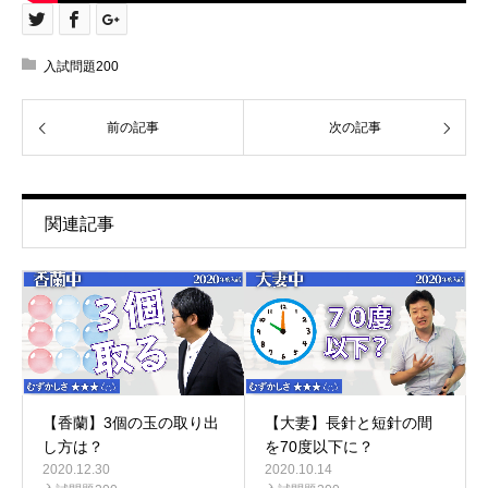
入試問題200
前の記事
次の記事
関連記事
【香蘭】3個の玉の取り出
【大妻】長針と短針の間
し方は？
を70度以下に？
2020.12.30
2020.10.14