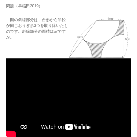
問題（早稲田2019）
図の斜線部分は，台形から半径
が同じおうぎ形3つを取り除いたも
のです。斜線部分の面積は㎠です
か。