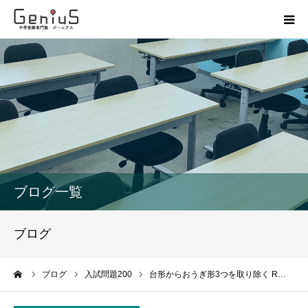
授業
志望校別特訓
講座
模試
ブログ一覧
動画
ブログ
教材
ーム
ブログ
入試問題200
台形からおうぎ形3つを取り除く R…
お問い合わせ