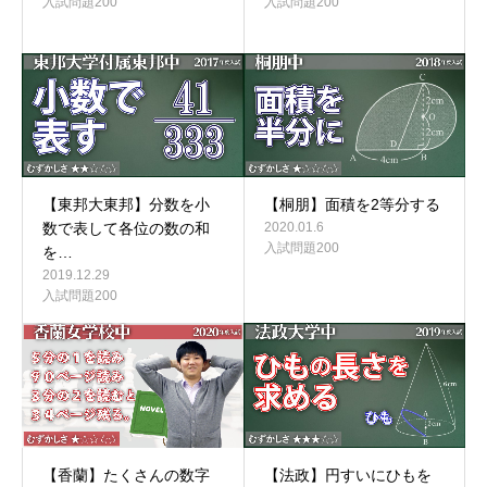
入試問題200
入試問題200
【東邦大東邦】分数を小
【桐朋】面積を2等分する
数で表して各位の数の和
2020.01.6
入試問題200
を…
2019.12.29
入試問題200
【法政】円すいにひもを
【香蘭】たくさんの数字