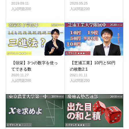
2019.09.11
2020.05.25
入試問題200
入試問題200
【頌栄】3つの数字を使っ
【芝浦工業】10円と50円
てできる数
の枚数2:1
2020.11.27
2021.01.11
入試問題200
入試問題200