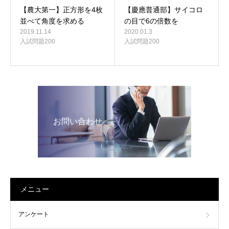
【農大第一】正方形を4枚
【慶應普通部】サイコロ
並べて角度を求める
の目で6の倍数を
2019.11.14
2020.01.3
入試問題200
入試問題200
お問い合わせ
メニュー
アンケート