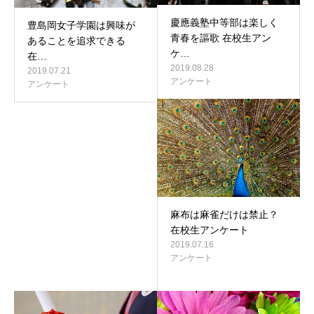
慶應義塾中等部は楽しく
豊島岡女子学園は興味が
青春を謳歌 在校生アン
あることを追求できる
ケ…
在…
2019.08.28
2019.07.21
アンケート
アンケート
麻布は麻雀だけは禁止？
在校生アンケート
2019.07.16
アンケート