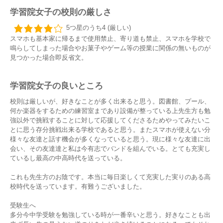
学習院女子の校則の厳しさ
5つ星のうち4 (厳しい)
スマホも基本家に帰るまで使用禁止、寄り道も禁止、スマホを学校で
鳴らしてしまった場合やお菓子やゲーム等の授業に関係の無いものが
見つかった場合即反省文。
学習院女子の良いところ
校則は厳しいが、好きなことが多く出来ると思う。図書館、プール、
何か楽器をするための練習室まであり設備が整っている上先生方も勉
強以外で挑戦することに対して応援してくださるためやってみたいこ
とに思う存分挑戦出来る学校であると思う。またスマホが使えない分
様々な友達と話す機会が多くなっていると思う。現に様々な友達に出
会い、その友達達と私は今有志でバンドを組んでいる。とても充実し
ているし最高の中高時代を送っている。
これも先生方のお陰です。本当に毎日楽しくて充実した実りのある高
校時代を送っています。有難うございました。
受験生へ
多分今中学受験を勉強している時が一番辛いと思う。好きなことも出