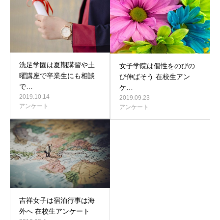
洗足学園は夏期講習や土
女子学院は個性をのびの
曜講座で卒業生にも相談
び伸ばそう 在校生アン
で…
ケ…
2019.10.14
2019.09.23
アンケート
アンケート
吉祥女子は宿泊行事は海
外へ 在校生アンケート