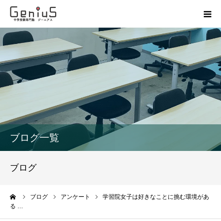
授業
志望校別特訓
講座
模試
ブログ一覧
動画
ブログ
教材
ーム
ブログ
アンケート
学習院女子は好きなことに挑む環境があ
る …
お問い合わせ