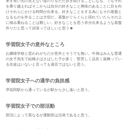
来ず長い先の見えない道のりをただ歩き続けることになる。でもそれ
を乗り越えればそこからは自分の好きなこと興味のあることに目を向
けそれらにかける時間が出来る。好きなことをする為にもその基盤と
なるものを作ることは大切だ。基盤がぐらぐらと揺れていたらその上
に積み重ねることは難しい。好きなことを思う存分出来るような基盤
作りだと思って頑張ってほしいと思う☻
学習院女子の意外なところ
お嬢様学校と思われがちだが意外とそうでも無い。中身はみんな普通
の女子高生で結構さばさばした子が多く、堅苦しく品良く振舞ってい
る生徒はいないと言っても過言ではないと思う。
学習院女子への通学の負担感
早稲田駅から通っているが駅から少し遠いと思う。
学習院女子での部活動
部活によって異なるが運動部は活発であると思う。