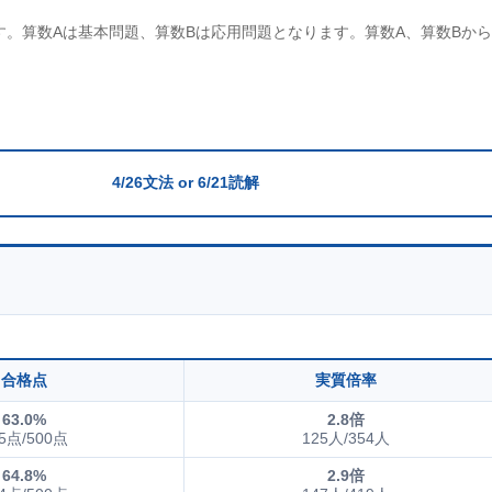
す。算数Aは基本問題、算数Bは応用問題となります。算数A、算数Bか
4/26文法 or 6/21読解
合格点
実質倍率
63.0%
2.8倍
5点/500点
125人/354人
64.8%
2.9倍