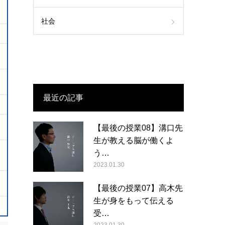
社会
最近の記事
【最後の授業08】溝口先
生が教える脳が働くよ
う…
2023.01.30
【最後の授業07】高木先
生が身をもって伝える
受…