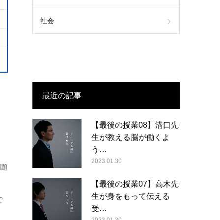
社会
最近の記事
【最後の授業08】溝口先
生が教える脳が働くよ
う…
2023.01.30
問題
【最後の授業07】高木先
生が身をもって伝える
で
受…