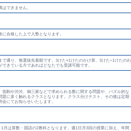
講はできません。
験に合格した上で入塾となります。
で通り、無選抜先着順です。3けた×1けたのかけ算、3けた÷1けたのわ
ができている方であればどなたでも受講可能です。
、筑駒や渋渋、御三家などで求められる数に関する問題や、パズル的な
問題に多く触れるクラスとなります。クラス分けテスト、その後は定期
明会にてお知らせいたします。
～1月は算数・国語の2教科となります。週1日月3回の授業に加え、年間