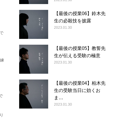
2023.01.30
【最後の授業06】鈴木先
生の必殺技を披露
2023.01.30
で
【最後の授業05】教誓先
生が伝える受験の極意
算練
2023.01.30
【最後の授業04】柏木先
生の受験当日に効くお
で
ま…
2023.01.30
り