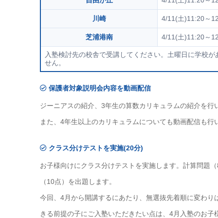
自由が丘
4/11(土)11:20～12
川崎
4/11(土)11:20～12
芝浦港南
4/11(土)11:20～12
入塾検討先の校舎で受講してください。土曜日に学校が
せん。
保護者対象説明会内容を動画配信
ジーニアスの紹介、3年生の算数カリキュラムの紹介を行
また、4年生以上のカリキュラムについても動画配信も行
クラス分けテストを実施(20分)
お子様向けにクラス分けテストを実施します。計算問題（
（10点）を出題します。
今回、4月から開講するにあたり、無選抜先着順に変わり
きる前提の子にご入塾いただきたい点は、4月入塾のお子