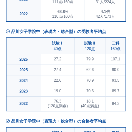
111点/160点
31人/224人
68.8%
4.1倍
2022
110点/160点
42人/173人
品川女子学院中（表現力・総合型）の受験者平均点
試験Ⅰ
試験Ⅱ
二科
40点
120点
160点
27.2
79.9
107.1
2026
27.4
62.6
90.0
2025
22.6
70.9
93.5
2024
19.0
70.6
89.7
2023
76.3
18.1
2022
94.3
(120点満点)
(40点満点)
品川女子学院中（表現力・総合型）の合格者平均点