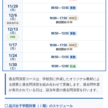
11/29
09:50～13:50
算数
（日）
12/6
10:00～17:50
2026①
（日）
解説開始13:50
四谷合不合
12/13
（日）
09:50～13:50
算数
ONE
1/17
10:00～17:50
2024①
（日）
解説開始13:50
1/24
09:50～13:50
算数
（日）
1/30
10:00～12:00
社会
（土）
過去問演習コースは、学校別に作成したオリジナル教材によ
る授業と過去問演習を組み合わせて実施します。過去問年度
が表示されている日は、該当年度の過去問演習を行います。
品川女子学院対策（Ⅰ期）のスケジュール