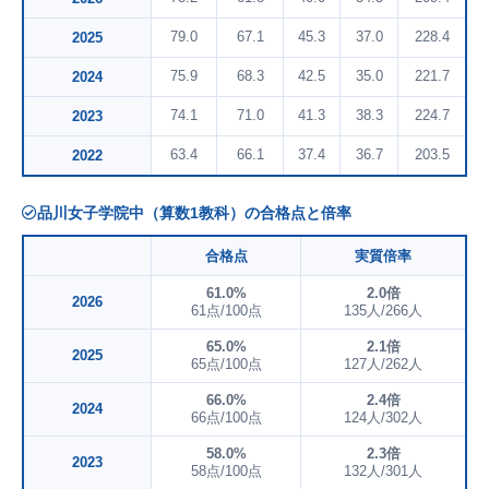
79.0
67.1
45.3
37.0
228.4
2025
75.9
68.3
42.5
35.0
221.7
2024
74.1
71.0
41.3
38.3
224.7
2023
63.4
66.1
37.4
36.7
203.5
2022
品川女子学院中（算数1教科）の合格点と倍率
合格点
実質倍率
61.0%
2.0倍
2026
61点/100点
135人/266人
65.0%
2.1倍
2025
65点/100点
127人/262人
66.0%
2.4倍
2024
66点/100点
124人/302人
58.0%
2.3倍
2023
58点/100点
132人/301人