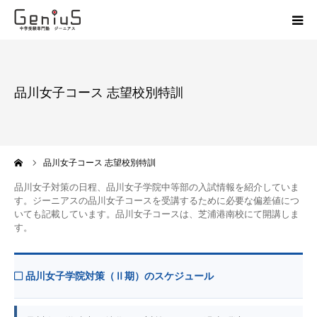
授業
品川女子コース 志望校別特訓
志望校別特訓
講座
ーム
品川女子コース 志望校別特訓
模試
品川女子対策の日程、品川女子学院中等部の入試情報を紹介していま
す。ジーニアスの品川女子コースを受講するために必要な偏差値につ
いても記載しています。品川女子コースは、芝浦港南校にて開講しま
動画
す。
教材
品川女子学院対策（Ⅱ期）のスケジュール
お問い合わせ