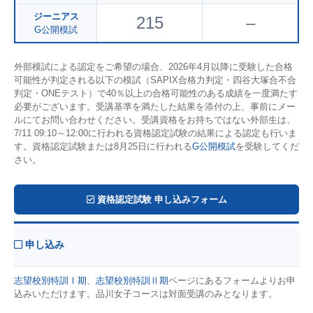
ジーニアス
215
–
G公開模試
外部模試による認定をご希望の場合、2026年4月以降に受験した合格
可能性が判定される以下の模試（SAPIX合格力判定・四谷大塚合不合
判定・ONEテスト）で40％以上の合格可能性のある成績を一度満たす
必要がございます。受講基準を満たした結果を添付の上、事前にメー
ルにてお問い合わせください。受講資格をお持ちではない外部生は、
7/11 09:10～12:00に行われる資格認定試験の結果による認定も行いま
す。資格認定試験または8月25日に行われる
G公開模試
を受験してくだ
さい。
資格認定試験 申し込みフォーム
申し込み
志望校別特訓Ⅰ期
、
志望校別特訓Ⅱ期
ページにあるフォームよりお申
込みいただけます。品川女子コースは対面受講のみとなります。