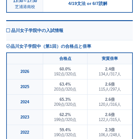
13:30～17:30
4/19文法 or 6/7読解
芝浦港南校
品川女子学院中の入試情報
品川女子学院中（第1回）の合格点と倍率
合格点
実質倍率
60.0%
2.4倍
2026
192点/320点
134人/317人
63.4%
2.6倍
2025
203点/320点
115人/297人
65.3%
2.6倍
2024
209点/320点
120人/316人
62.2%
2.6倍
2023
199点/320点
122人/315人
59.4%
2.3倍
2022
190点/320点
106人/248人