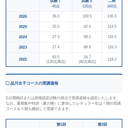
試験Ⅰ
試験Ⅱ
二科
40点
120点
160点
36.0
100.5
136.5
2026
32.5
82.0
114.5
2025
27.3
89.2
116.5
2024
27.4
88.9
116.3
2023
93.5
24.7
2022
118.2
(120点満点)
(40点満点)
品川女子コースの受講資格
G公開模試または資格認定試験の得点で受講資格を認定いたします。
なお、夏期集中特訓（夏の陣）に参加したレギュラー生はⅠ期の受講
コースをⅡ期も継続して受講できます。
第1回
第2回