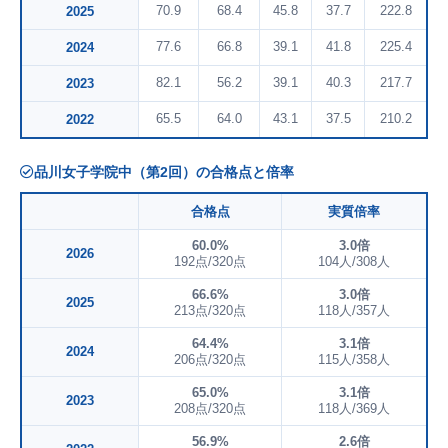
70.9
68.4
45.8
37.7
222.8
2025
77.6
66.8
39.1
41.8
225.4
2024
82.1
56.2
39.1
40.3
217.7
2023
65.5
64.0
43.1
37.5
210.2
2022
品川女子学院中（第2回）の合格点と倍率
合格点
実質倍率
60.0%
3.0倍
2026
192点/320点
104人/308人
66.6%
3.0倍
2025
213点/320点
118人/357人
64.4%
3.1倍
2024
206点/320点
115人/358人
65.0%
3.1倍
2023
208点/320点
118人/369人
56.9%
2.6倍