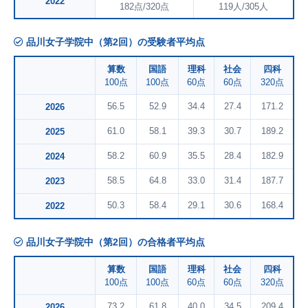
2022
182点/320点
119人/305人
品川女子学院中（第2回）の受験者平均点
算数
国語
理科
社会
四科
100点
100点
60点
60点
320点
56.5
52.9
34.4
27.4
171.2
2026
61.0
58.1
39.3
30.7
189.2
2025
58.2
60.9
35.5
28.4
182.9
2024
58.5
64.8
33.0
31.4
187.7
2023
50.3
58.4
29.1
30.6
168.4
2022
品川女子学院中（第2回）の合格者平均点
算数
国語
理科
社会
四科
100点
100点
60点
60点
320点
73.2
61.8
40.0
34.5
209.4
2026