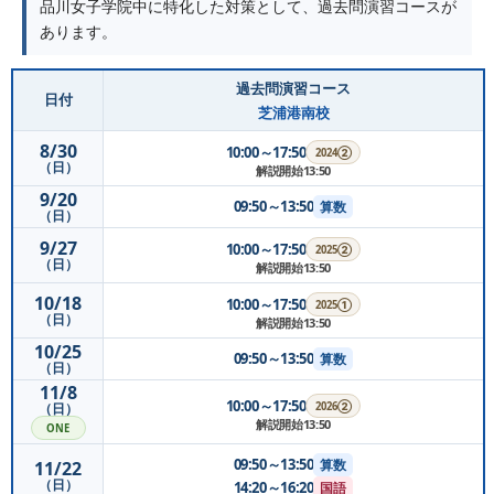
品川女子学院中に特化した対策として、過去問演習コースが
あります。
過去問演習コース
日付
芝浦港南校
8/30
10:00～17:50
2024②
（日）
解説開始13:50
9/20
09:50～13:50
算数
（日）
9/27
10:00～17:50
2025②
（日）
解説開始13:50
10/18
10:00～17:50
2025①
（日）
解説開始13:50
10/25
09:50～13:50
算数
（日）
11/8
10:00～17:50
2026②
（日）
解説開始13:50
ONE
09:50～13:50
算数
11/22
（日）
14:20～16:20
国語