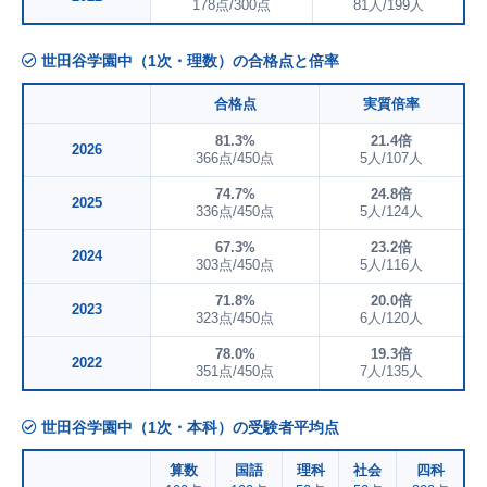
178点/300点
81人/199人
世田谷学園中（1次・理数）の合格点と倍率
合格点
実質倍率
81.3%
21.4倍
2026
366点/450点
5人/107人
74.7%
24.8倍
2025
336点/450点
5人/124人
67.3%
23.2倍
2024
303点/450点
5人/116人
71.8%
20.0倍
2023
323点/450点
6人/120人
78.0%
19.3倍
2022
351点/450点
7人/135人
世田谷学園中（1次・本科）の受験者平均点
算数
国語
理科
社会
四科