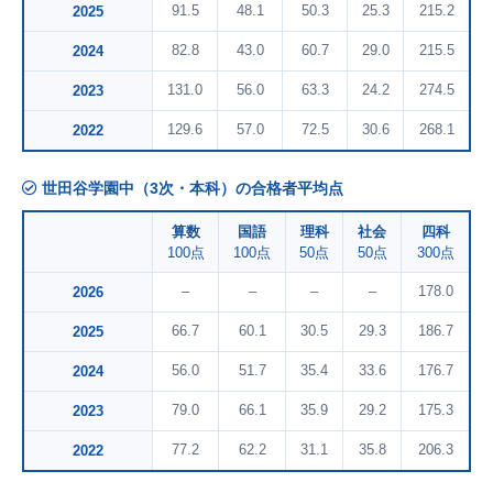
91.5
48.1
50.3
25.3
215.2
2025
82.8
43.0
60.7
29.0
215.5
2024
131.0
56.0
63.3
24.2
274.5
2023
129.6
57.0
72.5
30.6
268.1
2022
世田谷学園中（3次・本科）の合格者平均点
算数
国語
理科
社会
四科
100点
100点
50点
50点
300点
–
–
–
–
178.0
2026
66.7
60.1
30.5
29.3
186.7
2025
56.0
51.7
35.4
33.6
176.7
2024
79.0
66.1
35.9
29.2
175.3
2023
77.2
62.2
31.1
35.8
206.3
2022