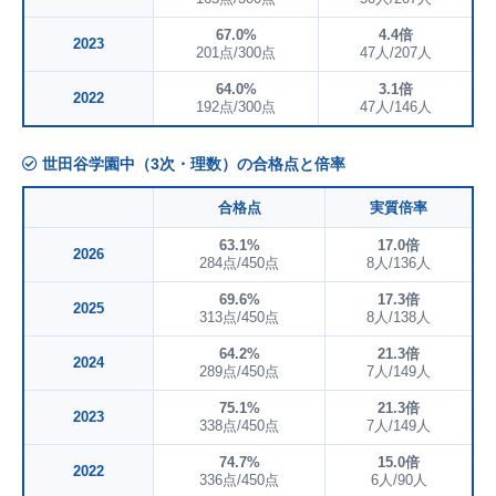
67.0%
4.4倍
2023
201点/300点
47人/207人
64.0%
3.1倍
2022
192点/300点
47人/146人
世田谷学園中（3次・理数）の合格点と倍率
合格点
実質倍率
63.1%
17.0倍
2026
284点/450点
8人/136人
69.6%
17.3倍
2025
313点/450点
8人/138人
64.2%
21.3倍
2024
289点/450点
7人/149人
75.1%
21.3倍
2023
338点/450点
7人/149人
74.7%
15.0倍
2022
336点/450点
6人/90人