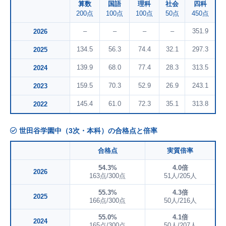
算数
国語
理科
社会
四科
200点
100点
100点
50点
450点
–
–
–
–
351.9
2026
134.5
56.3
74.4
32.1
297.3
2025
139.9
68.0
77.4
28.3
313.5
2024
159.5
70.3
52.9
26.9
243.1
2023
145.4
61.0
72.3
35.1
313.8
2022
世田谷学園中（3次・本科）の合格点と倍率
合格点
実質倍率
54.3%
4.0倍
2026
163点/300点
51人/205人
55.3%
4.3倍
2025
166点/300点
50人/216人
55.0%
4.1倍
2024
165点/300点
50人/207人