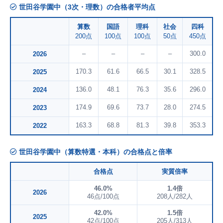
世田谷学園中（3次・理数）の合格者平均点
算数
国語
理科
社会
四科
200点
100点
100点
50点
450点
–
–
–
–
300.0
2026
170.3
61.6
66.5
30.1
328.5
2025
136.0
48.1
76.3
35.6
296.0
2024
174.9
69.6
73.7
28.0
274.5
2023
163.3
68.8
81.3
39.8
353.3
2022
世田谷学園中（算数特選・本科）の合格点と倍率
合格点
実質倍率
46.0%
1.4倍
2026
46点/100点
208人/282人
42.0%
1.5倍
2025
42点/100点
205人/313人