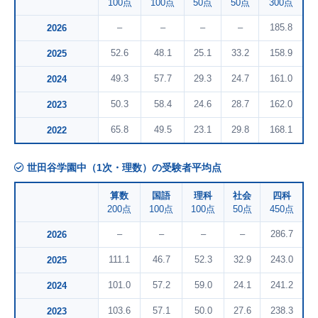
100点
100点
50点
50点
300点
–
–
–
–
185.8
2026
52.6
48.1
25.1
33.2
158.9
2025
49.3
57.7
29.3
24.7
161.0
2024
50.3
58.4
24.6
28.7
162.0
2023
65.8
49.5
23.1
29.8
168.1
2022
世田谷学園中（1次・理数）の受験者平均点
算数
国語
理科
社会
四科
200点
100点
100点
50点
450点
–
–
–
–
286.7
2026
111.1
46.7
52.3
32.9
243.0
2025
101.0
57.2
59.0
24.1
241.2
2024
103.6
57.1
50.0
27.6
238.3
2023