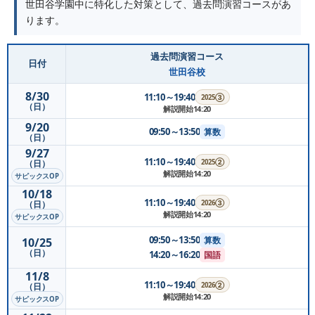
世田谷学園中に特化した対策として、過去問演習コースがあ
ります。
過去問演習コース
日付
世田谷校
8/30
11:10～19:40
2025③
（日）
解説開始14:20
9/20
09:50～13:50
算数
（日）
9/27
11:10～19:40
2025②
（日）
解説開始14:20
サピックスOP
10/18
11:10～19:40
2026③
（日）
解説開始14:20
サピックスOP
09:50～13:50
算数
10/25
（日）
14:20～16:20
国語
11/8
11:10～19:40
2026②
（日）
解説開始14:20
サピックスOP