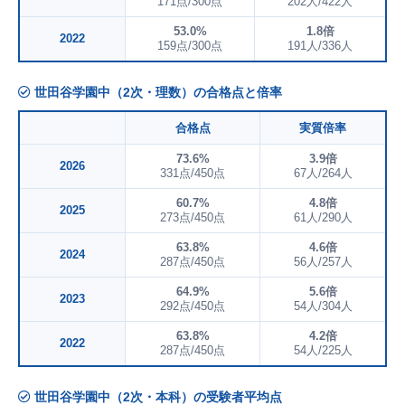
171点/300点
202人/422人
53.0%
1.8倍
2022
159点/300点
191人/336人
世田谷学園中（2次・理数）の合格点と倍率
合格点
実質倍率
73.6%
3.9倍
2026
331点/450点
67人/264人
60.7%
4.8倍
2025
273点/450点
61人/290人
63.8%
4.6倍
2024
287点/450点
56人/257人
64.9%
5.6倍
2023
292点/450点
54人/304人
63.8%
4.2倍
2022
287点/450点
54人/225人
世田谷学園中（2次・本科）の受験者平均点