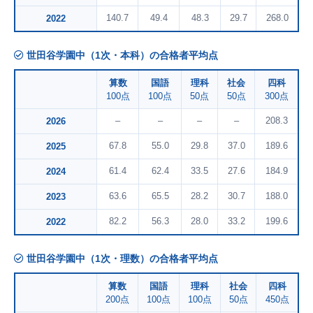
140.7
49.4
48.3
29.7
268.0
2022
世田谷学園中（1次・本科）の合格者平均点
算数
国語
理科
社会
四科
100点
100点
50点
50点
300点
–
–
–
–
208.3
2026
67.8
55.0
29.8
37.0
189.6
2025
61.4
62.4
33.5
27.6
184.9
2024
63.6
65.5
28.2
30.7
188.0
2023
82.2
56.3
28.0
33.2
199.6
2022
世田谷学園中（1次・理数）の合格者平均点
算数
国語
理科
社会
四科
200点
100点
100点
50点
450点