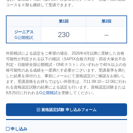
コースをⅡ期も継続して受講できます。
第1回
第2回
ジーニアス
230
–
G公開模試
外部模試による認定をご希望の場合、2026年4月以降に受験した合格
可能性が判定される以下の模試（SAPIX合格力判定・四谷大塚合不合
判定・日能研全国公開模試・ONEテスト）のいずれかで40％以上の合
格可能性のある成績を一度満たす必要がございます。受講基準を満た
した結果を添付の上、事前にメールにて資格認定のご確認をお願いし
ます。受講資格をお持ちではない外部生は、7/11 09:10～12:00に行わ
れる資格認定試験の結果による認定も行います。資格認定試験または
8月25日に行われる
G公開模試
を受験してください。
資格認定試験 申し込みフォーム
申し込み