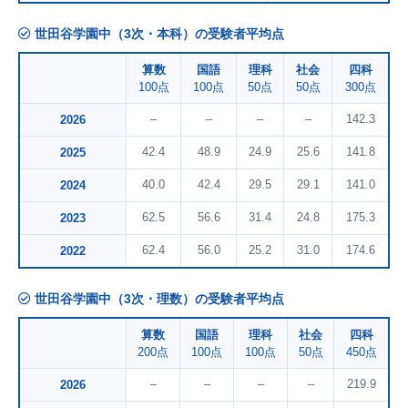
世田谷学園中（3次・本科）の受験者平均点
算数
国語
理科
社会
四科
100点
100点
50点
50点
300点
–
–
–
–
142.3
2026
42.4
48.9
24.9
25.6
141.8
2025
40.0
42.4
29.5
29.1
141.0
2024
62.5
56.6
31.4
24.8
175.3
2023
62.4
56.0
25.2
31.0
174.6
2022
世田谷学園中（3次・理数）の受験者平均点
算数
国語
理科
社会
四科
200点
100点
100点
50点
450点
–
–
–
–
219.9
2026