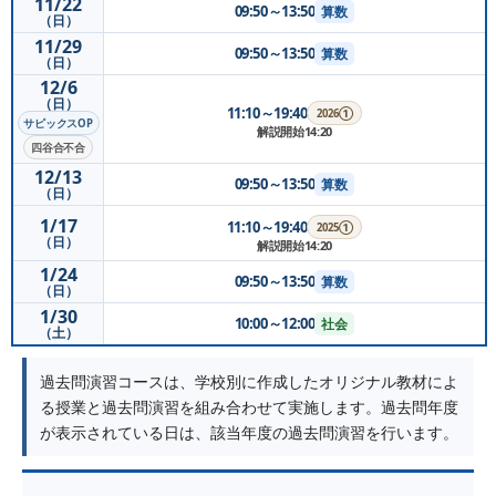
11/22
09:50～13:50
算数
（日）
11/29
09:50～13:50
算数
（日）
12/6
（日）
11:10～19:40
2026①
サピックスOP
解説開始14:20
四谷合不合
12/13
09:50～13:50
算数
（日）
1/17
11:10～19:40
2025①
（日）
解説開始14:20
1/24
09:50～13:50
算数
（日）
1/30
10:00～12:00
社会
（土）
過去問演習コースは、学校別に作成したオリジナル教材によ
る授業と過去問演習を組み合わせて実施します。過去問年度
が表示されている日は、該当年度の過去問演習を行います。