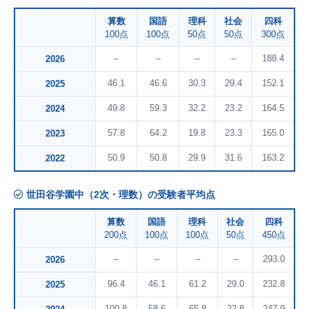
算数
国語
理科
社会
四科
100点
100点
50点
50点
300点
–
–
–
–
188.4
2026
46.1
46.6
30.3
29.4
152.1
2025
49.8
59.3
32.2
23.2
164.5
2024
57.8
64.2
19.8
23.3
165.0
2023
50.9
50.8
29.9
31.6
163.2
2022
世田谷学園中（2次・理数）の受験者平均点
算数
国語
理科
社会
四科
200点
100点
100点
50点
450点
–
–
–
–
293.0
2026
96.4
46.1
61.2
29.0
232.8
2025
100.8
58.6
65.8
22.8
247.9