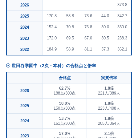
–
–
–
–
373.8
2026
170.8
58.8
73.6
44.0
342.7
2025
152.4
70.8
76.8
30.0
330.0
2024
172.0
69.5
67.0
30.5
238.3
2023
184.9
58.9
81.1
37.3
362.1
2022
世田谷学園中（2次・本科）の合格点と倍率
合格点
実質倍率
62.7%
1.8倍
2026
188点/300点
221人/389人
50.0%
1.8倍
2025
150点/300点
223人/408人
53.7%
1.8倍
2024
161点/300点
205人/364人
57.0%
2.1倍
2023