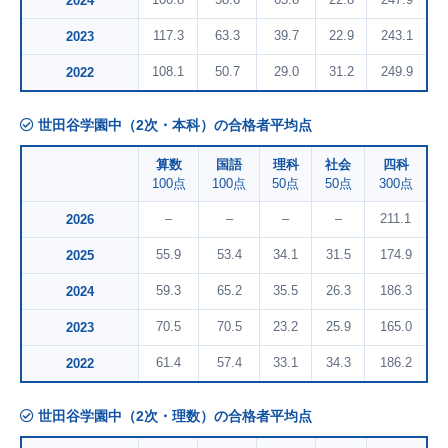
2024
117.3
63.3
39.7
22.9
243.1
2023
108.1
50.7
29.0
31.2
249.9
2022
世田谷学園中（2次・本科）の合格者平均点
算数
国語
理科
社会
四科
100点
100点
50点
50点
300点
–
–
–
–
211.1
2026
55.9
53.4
34.1
31.5
174.9
2025
59.3
65.2
35.5
26.3
186.3
2024
70.5
70.5
23.2
25.9
165.0
2023
61.4
57.4
33.1
34.3
186.2
2022
世田谷学園中（2次・理数）の合格者平均点