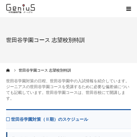
授業
世田谷学園コース 志望校別特訓
志望校別特訓
講座
ーム
世田谷学園コース 志望校別特訓
模試
世田谷学園対策の日程、世田谷学園中の入試情報を紹介しています。
ジーニアスの世田谷学園コースを受講するために必要な偏差値につい
ても記載しています。世田谷学園コースは、世田谷校にて開講しま
動画
す。
教材
世田谷学園対策（Ⅱ期）のスケジュール
お問い合わせ