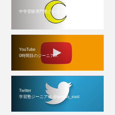
中学受験専門塾クレセント
YouTube
0時間目のジーニアス
Twitter
学習塾ジーニアス @genius_east