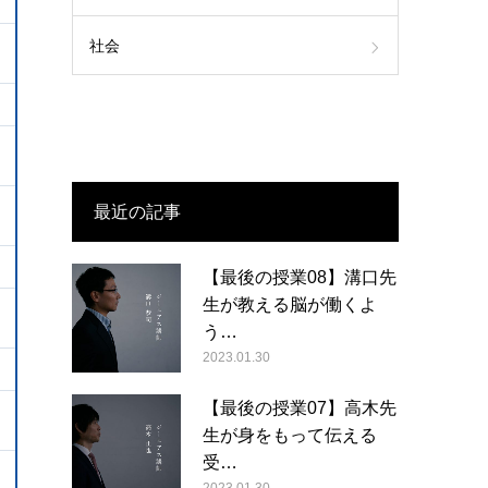
社会
最近の記事
【最後の授業08】溝口先
生が教える脳が働くよ
う…
2023.01.30
【最後の授業07】高木先
生が身をもって伝える
受…