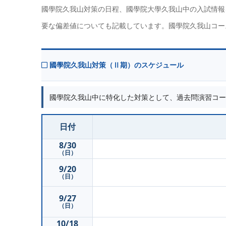
國學院久我山対策の日程、國學院大學久我山中の入試情報
要な偏差値についても記載しています。國學院久我山コー
國學院久我山対策（Ⅱ期）のスケジュール
國學院久我山中に特化した対策として、過去問演習コー
日付
8/30
（日）
9/20
（日）
9/27
（日）
10/18