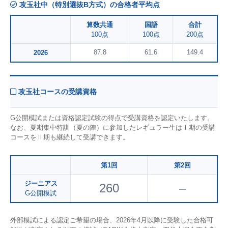
攻玉社中（特別選抜B方式）の合格者平均点
算数共通
国語
合計
100点
100点
200点
87.8
61.6
149.4
2026
攻玉社コースの受講資格
G公開模試または資格認定試験の得点で受講資格を認定いたします。
なお、夏期集中特訓（夏の陣）に参加したレギュラー生はⅠ期の受講
コースをⅡ期も継続して受講できます。
第1回
第2回
ジーニアス
260
–
G公開模試
外部模試による認定ご希望の場合、2026年4月以降に受験した合格可