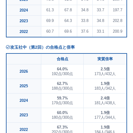
61.3
67.8
34.8
33.7
197.7
2024
69.9
64.3
33.8
34.8
202.8
2023
60.7
69.6
37.6
33.1
200.9
2022
攻玉社中（第2回）の合格点と倍率
合格点
実質倍率
64.0%
2.5倍
2026
192点/300点
173人/432人
62.7%
1.9倍
2025
188点/300点
183人/342人
59.7%
2.4倍
2024
179点/300点
181人/438人
60.0%
1.9倍
2023
180点/300点
177人/344人
67.3%
1.9倍
2022
202点/300点
184人/346人