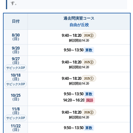
す。
過去問演習コース
日付
自由が丘校
8/30
9:40～18:20
2024②
（日）
解説開始14:20
9/20
9:50～13:50
算数
（日）
9/27
9:40～18:20
（日）
2025②
解説開始14:20
サピックスOP
10/18
9:40～18:20
（日）
2025①
解説開始14:20
サピックスOP
9:50～13:50
算数
10/25
（日）
14:20～16:20
国語
11/8
9:40～18:20
（日）
2026②
解説開始14:20
サピックスOP
11/22
9:50～13:50
算数
（日）