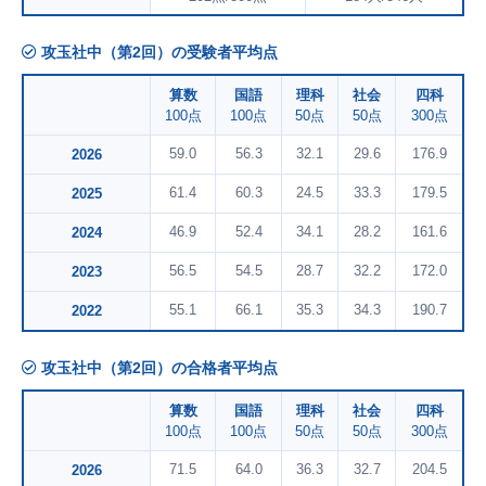
攻玉社中（第2回）の受験者平均点
算数
国語
理科
社会
四科
100点
100点
50点
50点
300点
59.0
56.3
32.1
29.6
176.9
2026
61.4
60.3
24.5
33.3
179.5
2025
46.9
52.4
34.1
28.2
161.6
2024
56.5
54.5
28.7
32.2
172.0
2023
55.1
66.1
35.3
34.3
190.7
2022
攻玉社中（第2回）の合格者平均点
算数
国語
理科
社会
四科
100点
100点
50点
50点
300点
71.5
64.0
36.3
32.7
204.5
2026