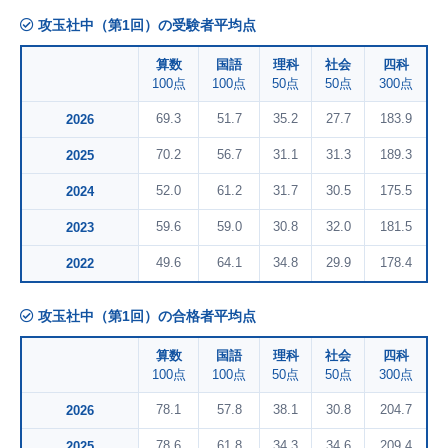
攻玉社中（第1回）の受験者平均点
算数
国語
理科
社会
四科
100点
100点
50点
50点
300点
69.3
51.7
35.2
27.7
183.9
2026
70.2
56.7
31.1
31.3
189.3
2025
52.0
61.2
31.7
30.5
175.5
2024
59.6
59.0
30.8
32.0
181.5
2023
49.6
64.1
34.8
29.9
178.4
2022
攻玉社中（第1回）の合格者平均点
算数
国語
理科
社会
四科
100点
100点
50点
50点
300点
78.1
57.8
38.1
30.8
204.7
2026
78.6
61.8
34.3
34.6
209.4
2025