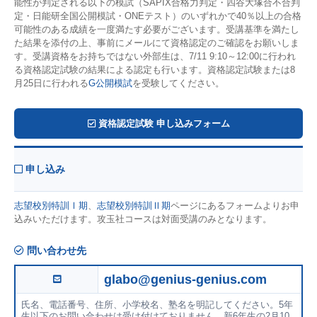
能性が判定される以下の模試（SAPIX合格力判定・四谷大塚合不合判
定・日能研全国公開模試・ONEテスト）のいずれかで40％以上の合格
可能性のある成績を一度満たす必要がございます。受講基準を満たし
た結果を添付の上、事前にメールにて資格認定のご確認をお願いしま
す。受講資格をお持ちではない外部生は、7/11 9:10～12:00に行われ
る資格認定試験の結果による認定も行います。資格認定試験または8
月25日に行われる
G公開模試
を受験してください。
資格認定試験 申し込みフォーム
申し込み
志望校別特訓Ⅰ期
、
志望校別特訓Ⅱ期
ページにあるフォームよりお申
込みいただけます。攻玉社コースは対面受講のみとなります。
問い合わせ先
glabo@genius-genius.com
氏名、電話番号、住所、小学校名、塾名を明記してください。5年
生以下のお問い合わせは受け付けておりません。新6年生の2月10