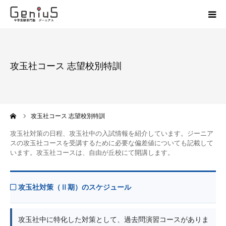
授業
攻玉社コース 志望校別特訓
志望校別特訓
講座
ーム
攻玉社コース 志望校別特訓
模試
攻玉社対策の日程、攻玉社中の入試情報を紹介しています。ジーニア
スの攻玉社コースを受講するために必要な偏差値についても記載して
います。攻玉社コースは、自由が丘校にて開講します。
動画
教材
攻玉社対策（Ⅱ期）のスケジュール
お問い合わせ
攻玉社中に特化した対策として、過去問演習コースがありま