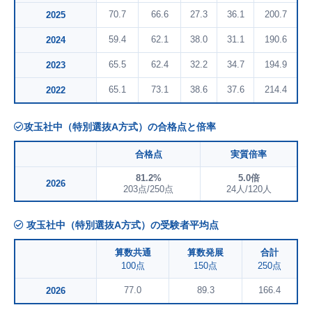
70.7
66.6
27.3
36.1
200.7
2025
59.4
62.1
38.0
31.1
190.6
2024
65.5
62.4
32.2
34.7
194.9
2023
65.1
73.1
38.6
37.6
214.4
2022
攻玉社中（特別選抜A方式）の合格点と倍率
合格点
実質倍率
81.2%
5.0倍
2026
203点/250点
24人/120人
攻玉社中（特別選抜A方式）の受験者平均点
算数共通
算数発展
合計
100点
150点
250点
77.0
89.3
166.4
2026