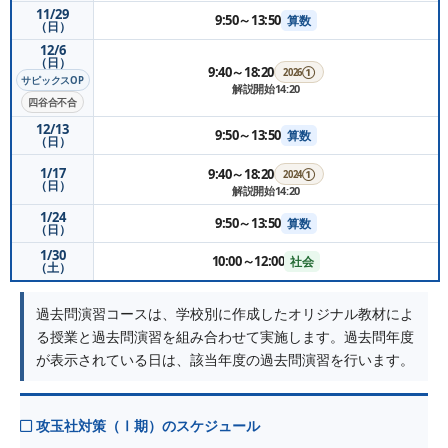
11/29
9:50～13:50
算数
（日）
12/6
（日）
9:40～18:20
2026①
サピックスOP
解説開始14:20
四谷合不合
12/13
9:50～13:50
算数
（日）
1/17
9:40～18:20
2024①
（日）
解説開始14:20
1/24
9:50～13:50
算数
（日）
1/30
10:00～12:00
社会
（土）
過去問演習コースは、学校別に作成したオリジナル教材によ
る授業と過去問演習を組み合わせて実施します。過去問年度
が表示されている日は、該当年度の過去問演習を行います。
攻玉社対策（Ⅰ期）のスケジュール