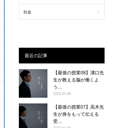
社会
最近の記事
【最後の授業08】溝口先
生が教える脳が働くよ
う…
2023.01.30
【最後の授業07】高木先
生が身をもって伝える
受…