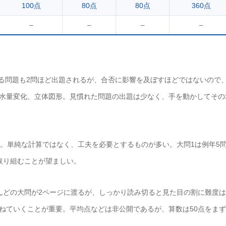
100点
80点
80点
360点
–
–
–
–
する問題も2問ほど出題されるが、合否に影響を及ぼすほどではないので
水量変化、立体図形。見慣れた問題の出題は少なく、手を動かしてその
度。単純な計算ではなく、工夫を必要とするものが多い。大問1は例年5
に取り組むことが望ましい。
んどの大問が2ページに渡るが、しっかり読み切ると見た目の割に難度
ねていくことが重要。平均点などは非公開であるが、算数は50点をま