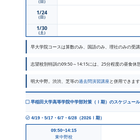
（日）
1/24
（日）
1/30
（土）
早大学院コースは算数のみ、国語のみ、理社のみの受講
志望校別特訓の09:50～14:15には、25分程度の昼食
明大中野。渋渋、芝等の
過去問演習講座
と併用できます
早稲田大学高等学院中学部対策（Ⅰ期）のスケジュール
4/19・5/17・6/7・6/28（2026Ⅰ期）
09:50~14:15
東中野校