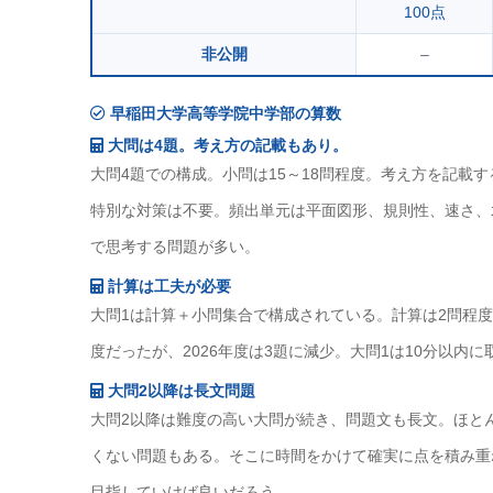
100点
非公開
–
早稲田大学高等学院中学部の算数
大問は4題。考え方の記載もあり。
大問4題での構成。小問は15～18問程度。考え方を記載
特別な対策は不要。頻出単元は平面図形、規則性、速さ、
で思考する問題が多い。
計算は工夫が必要
大問1は計算＋小問集合で構成されている。計算は2問程
度だったが、2026年度は3題に減少。大問1は10分以内
大問2以降は長文問題
大問2以降は難度の高い大問が続き、問題文も長文。ほと
くない問題もある。そこに時間をかけて確実に点を積み重
目指していけば良いだろう。