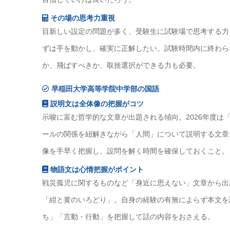
その場の思考力重視
目新しい設定の問題が多く、受験生に試験場で思考する力
ずは手を動かし、確実に正解したい。試験時間内に終わら
か、飛ばすべきか、取捨選択ができる力も必要。
早稲田大学高等学院中学部の国語
説明文は全体像の把握がコツ
示唆に富む哲学的な文章が出題される傾向。2026年度は
ールの関係を紐解きながら「人間」について説明する文章
像を手早く把握し、設問を解く時間を確保しておくこと。
物語文は心情把握がポイント
戦災孤児に関するものなど「身近に思えない」文章から出題
「紺と黄のいろどり」。自身の経験の有無によらず本文を
ち」「言動・行動」を把握して話の内容をおさえる。