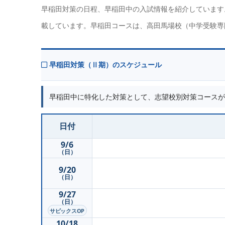
早稲田対策の日程、早稲田中の入試情報を紹介しています
載しています。早稲田コースは、
高田馬場校（中学受験専
早稲田対策（Ⅱ期）のスケジュール
早稲田中に特化した対策として、
志望校別対策コース
が
日付
9/6
（日）
9/20
（日）
9/27
（日）
サピックスOP
10/18