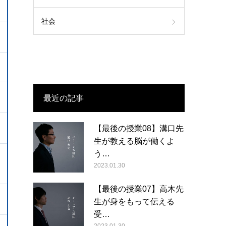
社会
最近の記事
【最後の授業08】溝口先
生が教える脳が働くよ
う…
2023.01.30
【最後の授業07】高木先
生が身をもって伝える
受…