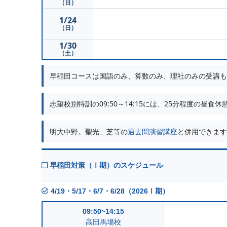
（日）
1/24
（日）
1/30
（土）
早稲田コースは国語のみ、算数のみ、理社のみの受講も
志望校別特訓の09:50～14:15には、25分程度の昼食
明大中野。聖光、芝等の
過去問演習講座
と併用できます
早稲田対策（Ⅰ期）のスケジュール
4/19・5/17・6/7・6/28（2026Ⅰ期）
09:50~14:15
高田馬場校