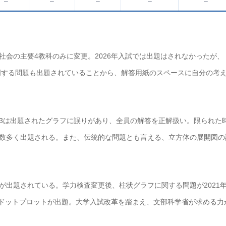
–
–
–
–
–
会の主要4教科のみに変更。2026年入試では出題はされなかったが、
理由を説明する問題も出題されていることから、解答用紙のスペースに自分の考
問題3は出題されたグラフに誤りがあり、全員の解答を正解扱い。限られた
数多く出題される。また、伝統的な問題とも言える、立方体の展開図の
が出題されている。学力検査変更後、柱状グラフに関する問題が2021
5年はドットプロットが出題。大学入試改革を踏まえ、文部科学省が求める力