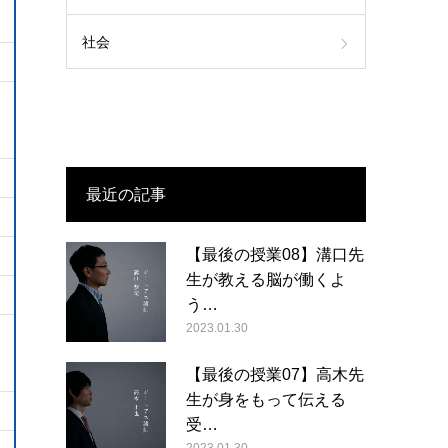
社会
最近の記事
【最後の授業08】溝口先
生が教える脳が働くよ
う…
2023.01.30
【最後の授業07】高木先
生が身をもって伝える
受…