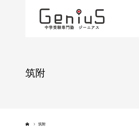
筑附
ホーム
筑附