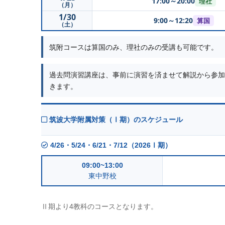
17:00～20:00
理社
（月）
1/30
9:00～12:20
算国
（土）
筑附コースは算国のみ、理社のみの受講も可能です。
過去問演習講座は、事前に演習を済ませて解説から参加
きます。
筑波大学附属対策（Ⅰ期）のスケジュール
4/26・5/24・6/21・7/12（2026Ⅰ期）
09:00~13:00
東中野校
Ⅱ期より4教科のコースとなります。