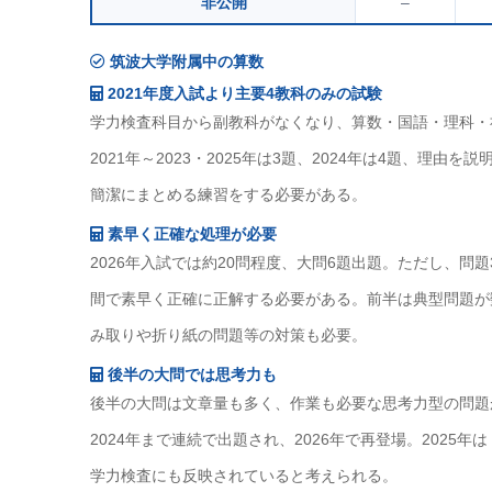
非公開
–
筑波大学附属中の算数
2021年度入試より主要4教科のみの試験
学力検査科目から副教科がなくなり、算数・国語・理科・社
2021年～2023・2025年は3題、2024年は4題、
簡潔にまとめる練習をする必要がある。
素早く正確な処理が必要
2026年入試では約20問程度、大問6題出題。ただし、
間で素早く正確に正解する必要がある。前半は典型問題が
み取りや折り紙の問題等の対策も必要。
後半の大問では思考力も
後半の大問は文章量も多く、作業も必要な思考力型の問題
2024年まで連続で出題され、2026年で再登場。202
学力検査にも反映されていると考えられる。