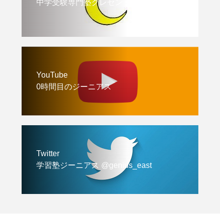
中学受験専門塾クレセント
YouTube
0時間目のジーニアス
Twitter
学習塾ジーニアス @genius_east