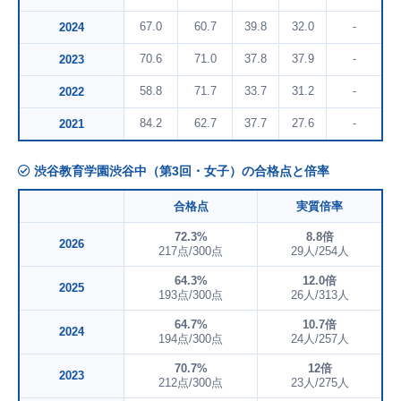
67.0
60.7
39.8
32.0
-
2024
70.6
71.0
37.8
37.9
-
2023
58.8
71.7
33.7
31.2
-
2022
84.2
62.7
37.7
27.6
-
2021
渋谷教育学園渋谷中（第3回・女子）の合格点と倍率
合格点
実質倍率
72.3%
8.8倍
2026
217点/300点
29人/254人
64.3%
12.0倍
2025
193点/300点
26人/313人
64.7%
10.7倍
2024
194点/300点
24人/257人
70.7%
12倍
2023
212点/300点
23人/275人