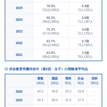
70.0%
4.4倍
2025
210点/300点
72人/320人
69.3%
4.0倍
2024
208点/300点
71人/287人
72.3%
4.6倍
2023
217点/300点
72人/332人
63.7%
4.7倍
2022
191点/300点
73人/345人
63.0%
3.9倍
2021
189点/300点
78人/303人
渋谷教育学園渋谷中（第2回・女子）の受験者平均点
算数
国語
理科
社会
四科
100点
100点
50点
50点
300点
43.5
59.5
23.3
23.8
-
2026
54.4
69.4
31.6
27.0
-
2025