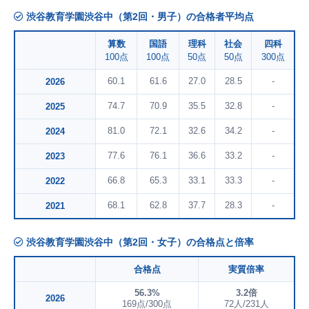
渋谷教育学園渋谷中（第2回・男子）の合格者平均点
算数
国語
理科
社会
四科
100点
100点
50点
50点
300点
60.1
61.6
27.0
28.5
-
2026
74.7
70.9
35.5
32.8
-
2025
81.0
72.1
32.6
34.2
-
2024
77.6
76.1
36.6
33.2
-
2023
66.8
65.3
33.1
33.3
-
2022
68.1
62.8
37.7
28.3
-
2021
渋谷教育学園渋谷中（第2回・女子）の合格点と倍率
合格点
実質倍率
56.3%
3.2倍
2026
169点/300点
72人/231人