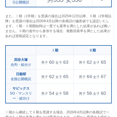
G公開模試
また、Ⅰ期（1学期）を受講の場合は2025年12月以降、Ⅱ期（2学期以
降）を受講の場合は2026年4月以降の各模試の偏差値でも認定いたし
ます。Ⅰ期・Ⅱ期開始時は一度でも基準を満たした結果があれば構い
ません。Ⅱ期の途中から参加する場合、複数回基準を満たした結果が
あれば資格認定となります。
Ⅰ期
Ⅱ期
四谷大塚
60
63
62
65
男子
女子
男子
女子
合判・組分け
日能研
62
65
64
67
男子
女子
男子
女子
全国公開模試
サピックス
54
58
56
60
SO・マンスリ
男子
女子
男子
女子
ー・組分け
Ⅰ期から継続してⅡ期を受講する場合、2026年4月以降の各模試で一