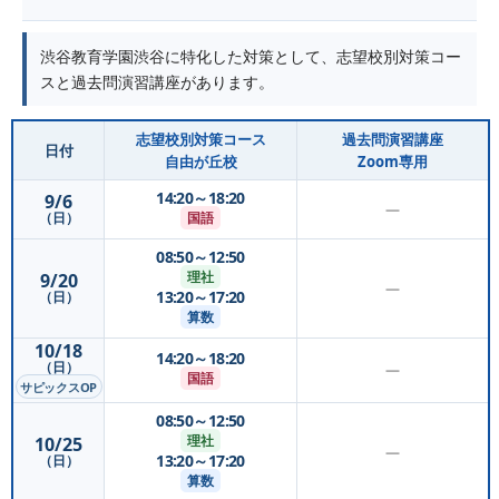
渋谷教育学園渋谷に特化した対策として、志望校別対策コー
スと過去問演習講座があります。
志望校別対策コース
過去問演習講座
日付
自由が丘校
Zoom専用
14:20～18:20
9/6
—
国語
（日）
08:50～12:50
理社
9/20
—
13:20～17:20
（日）
算数
10/18
14:20～18:20
（日）
—
国語
サピックスOP
08:50～12:50
理社
10/25
—
13:20～17:20
（日）
算数