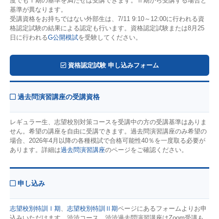
度でもⅠ期の基準を満たせば受講できます。Ⅱ期から受講する場合と
基準が異なります。
受講資格をお持ちではない外部生は、7/11 9:10～12:00に行われる資
格認定試験の結果による認定も行います。資格認定試験または8月25
日に行われる
G公開模試
を受験してください。
資格認定試験 申し込みフォーム
過去問演習講座の受講資格
レギュラー生、志望校別対策コースを受講中の方の受講基準はありま
せん。希望の講座を自由に受講できます。過去問演習講座のみ希望の
場合、2026年4月以降の各種模試で合格可能性40％を一度取る必要が
あります。詳細は
過去問演習講座
のページをご確認ください。
申し込み
志望校別特訓Ⅰ期
、
志望校別特訓Ⅱ期
ページにあるフォームよりお申
込みいただけます。渋渋コース、渋渋過去問演習講座はZoom受講も