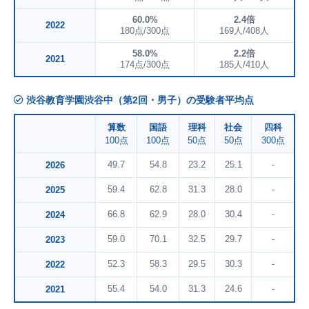
60.0%
2.4倍
2022
180点/300点
169人/408人
58.0%
2.2倍
2021
174点/300点
185人/410人
渋谷教育学園渋谷中（第2回・男子）の受験者平均点
算数
国語
理科
社会
四科
100点
100点
50点
50点
300点
49.7
54.8
23.2
25.1
-
2026
59.4
62.8
31.3
28.0
-
2025
66.8
62.9
28.0
30.4
-
2024
59.0
70.1
32.5
29.7
-
2023
52.3
58.3
29.5
30.3
-
2022
55.4
54.0
31.3
24.6
-
2021