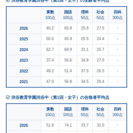
渋谷教育学園渋谷中（第1回・女子）の受験者平均点
算数
国語
理科
社会
四科
100点
100点
50点
50点
300点
40.2
65.8
25.8
27.5
-
2026
66.6
65.9
25.5
24.4
-
2025
62.7
68.9
31.1
25.7
-
2024
37.4
56.6
34.8
27.0
-
2023
49.2
51.4
37.5
26.5
-
2022
47.0
56.8
34.5
26.4
-
2021
渋谷教育学園渋谷中（第1回・女子）の合格者平均点
算数
国語
理科
社会
四科
100点
100点
50点
50点
300点
51.8
74.1
33.7
31.0
-
2026