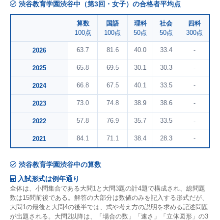
渋谷教育学園渋谷中（第3回・女子）の合格者平均点
算数
国語
理科
社会
四科
100点
100点
50点
50点
300点
63.7
81.6
40.0
33.4
-
2026
65.8
69.5
30.1
30.3
-
2025
66.8
67.5
40.1
33.5
-
2024
73.0
74.8
38.9
38.6
-
2023
57.8
76.9
35.7
33.5
-
2022
84.1
71.1
38.4
28.3
-
2021
渋谷教育学園渋谷中の算数
入試形式は例年通り
全体は、小問集合である大問1と大問3題の計4題で構成され、総問題
数は15問前後である。解答の大部分は数値のみを記入する形式だが、
大問1の最後と大問4の後半では、式や考え方の説明を求める記述問題
が出題される。大問2以降は、「場合の数」「速さ」「立体図形」の3