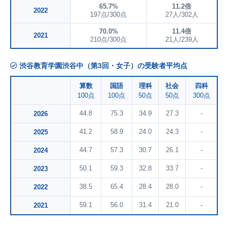
65.7%
11.2倍
2022
197点/300点
27人/302人
70.0%
11.4倍
2021
210点/300点
21人/239人
渋谷教育学園渋谷中（第3回・女子）の受験者平均点
算数
国語
理科
社会
四科
100点
100点
50点
50点
300点
44.8
75.3
34.9
27.3
-
2026
41.2
58.9
24.0
24.3
-
2025
44.7
57.3
30.7
26.1
-
2024
50.1
59.3
32.8
33.7
-
2023
38.5
65.4
28.4
28.0
-
2022
59.1
56.0
31.4
21.0
-
2021