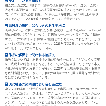
安定している出題傾向
物語文と論説文が1題ずつ、漢字の読み書きが6～9問、選択・語彙・
抜き出し問題が8～11問、記述問題が3問程度というのが大まかな構
成。2026年度の記述問題は、51字以上60字以内から81字以上90字以
内までとなり、2025年度とほぼ変わらない分量だった。
高難度の設問、ばらつきのある平均点
漢字が各1点、選択・語彙問題が各5点前後、記述問題が各10～15点が
配点の目安。記述だけでなく、選択肢も一つ一つが長く手強い問題が
並ぶ。一方で平均点は5割弱～7割超と差があるが、これは大問一が読
みやすい設定の物語文であったり、2026年度第2回のような海外文学
が出題されたりすることも一因か。
作品の解釈まで問われる物語文
物語文については、ある登場人物が物語全体においてどのような立場
か、表現上の特色は何かなど、部分ごとの心情や理由だけでなく本文
全体の理解が問われることが多い。2026年度は場面説明に関する問題
も数問出題された。さらに、解釈の正誤について問う問題を大問の終
盤に置くのが定番となっている。
現代社会の諸問題に切り込む論説文
論説文は時事的・哲学的な素材が好んで出題され、2026年度のテーマ
は「文化人類学」「多様性」「アクセシビリティ」といったものだっ
た。語彙のレベルも高いため、背景知識の強化が必須。設問設定はス
タンダードだが、本文の内容に合致する具体例を選択させるような、