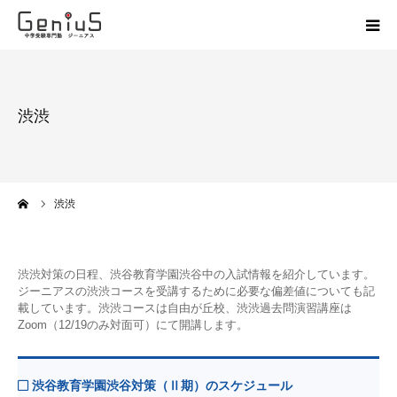
授業
渋渋
志望校別特訓
講座
ーム
渋渋
模試
渋渋対策の日程、渋谷教育学園渋谷中の入試情報を紹介しています。
動画
ジーニアスの渋渋コースを受講するために必要な偏差値についても記
載しています。渋渋コースは自由が丘校、渋渋過去問演習講座は
Zoom（12/19のみ対面可）にて開講します。
教材
お問い合わせ
渋谷教育学園渋谷対策（Ⅱ期）のスケジュール