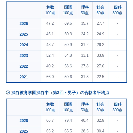
算数
国語
理科
社会
四科
100点
100点
50点
50点
300点
47.2
69.6
35.7
27.7
-
2026
45.1
50.3
24.2
24.9
-
2025
48.7
50.9
31.2
26.2
-
2024
52.4
54.8
33.1
33.9
-
2023
40.2
58.6
27.8
27.0
-
2022
66.0
50.6
31.8
22.5
-
2021
渋谷教育学園渋谷中（第3回・男子）の合格者平均点
算数
国語
理科
社会
四科
100点
100点
50点
50点
300点
66.7
79.4
40.4
32.9
-
2026
65.2
65.5
28.5
30.4
-
2025