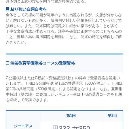
具体例と主意の対応を問う問題が特徴的である。
粘り強い自調自考を
全体として穴埋め問題が毎年のように出題されるが、文脈が分からな
いと解けないものが多く、慣用句や難しい語彙を暗記しているだけで
は難しい。また、記述問題は問題文に細かい指示があることが多く、
丁寧な文章構成が求められる。漢字を確実に正解するのはもちろんの
こと、難度の高い選択問題を無難にこなし、記述の時間を確保して解
ききりたい。
渋谷教育学園渋谷コースの受講資格
G公開模試またはG模試（資格認定試験）の得点で受講資格を認定い
たします。Ⅰ期はG公開模試 第1回の共通問題（500点満点）、Ⅱ期は
第2回の共通問題（500点満点）による認定となります。なお、夏期集
中特訓（夏の陣）に参加したレギュラー生はⅠ期の受講コースをⅡ期
も継続して受講できます。
第1回
第2回
ジーニアス
男333 女350
-