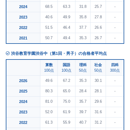
68.5
63.3
31.8
25.7
-
2024
40.6
49.9
35.8
27.8
-
2023
51.5
46.4
37.7
26.6
-
2022
50.7
49.4
35.3
26.7
-
2021
渋谷教育学園渋谷中（第1回・男子）の合格者平均点
算数
国語
理科
社会
四科
100点
100点
50点
50点
300点
49.6
67.2
35.3
30.1
-
2026
80.3
65.0
28.4
28.1
-
2025
81.0
75.0
35.7
29.6
-
2024
52.0
61.9
39.7
31.6
-
2023
61.3
55.9
40.7
31.2
-
2022