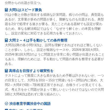
分野からの出題が目立つ。
大問1はスピード勝負
⑴は小数と分数が混在する煩雑な計算問題。残りの小問は、典型題も
あるが、文章量が多めの問題が多く、難解なものも出題される。典型
題を2分で処理する速さが要る。見たことのある題材でも設定が変わ
るため、単なる解法暗記ではなく「なぜそう解くか」の本質を理解
し、設定の変化に対応できる応用力を養っておきたい。
大問２～４は手を動かしての条件整理
大問2以降の各小問⑴⑵は、設問を理解できればそれほど難しくない
ことが多い。しかし、設定が複雑なケースや、2026年第3回大問3、
2025年第1回大問2のように問題文が非常に長い問題が出題されること
もあり、理解のためには、手を動かして問題の条件を整理する必要が
ある。
高得点を目指すより確実性を
テストによって難度に大きな差があるため予断は許されないが、一つ
の目安として、大問1を10分～15分で間違いを1～2問以内に留め、大
問2～大問4で6割～7割程度正答できれば、合格ラインが見えてくる。
式、考え方をかく問題が決まって難しいというわけではないので大問
1⑹と大問4⑵は恐れずに取り組みたい。
渋谷教育学園渋谷中の国語