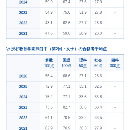
59.9
67.4
27.6
27.9
-
2024
54.9
75.6
31.9
27.8
-
2023
43.1
62.6
27.7
28.6
-
2022
47.6
59.0
28.9
23.0
-
2021
渋谷教育学園渋谷中（第2回・女子）の合格者平均点
算数
国語
理科
社会
四科
100点
100点
50点
50点
300点
56.4
68.6
27.1
28.6
-
2026
72.9
77.1
35.1
32.5
-
2025
75.2
77.1
33.6
33.8
-
2024
73.5
82.7
36.6
33.4
-
2023
64.1
70.5
33.2
33.5
-
2022
62.9
70.9
36.5
27.9
-
2021