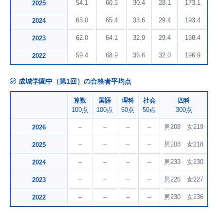
54.1
60.5
30.4
28.1
173.1
2025
65.0
65.4
33.6
29.4
193.4
2024
62.0
64.1
32.9
29.4
188.4
2023
59.4
68.9
36.6
32.0
196.9
2022
成城学園中（第1回）の合格者平均点
算数
国語
理科
社会
四科
100点
100点
50点
50点
300点
–
–
–
–
男208 女219
2026
–
–
–
–
男208 女218
2025
–
–
–
–
男233 女230
2024
–
–
–
–
男226 女227
2023
–
–
–
–
男230 女236
2022