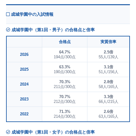
成城学園中の入試情報
成城学園中（第1回・男子）の合格点と倍率
合格点
実質倍率
64.7%
2.5倍
2026
194点/300点
55人/139人
63.3%
3.1倍
2025
190点/300点
51人/156人
70.3%
2.8倍
2024
211点/300点
58人/165人
70.7%
3.3倍
2023
212点/300点
66人/215人
71.3%
2.6倍
2022
214点/300点
63人/165人
成城学園中（第1回・女子）の合格点と倍率