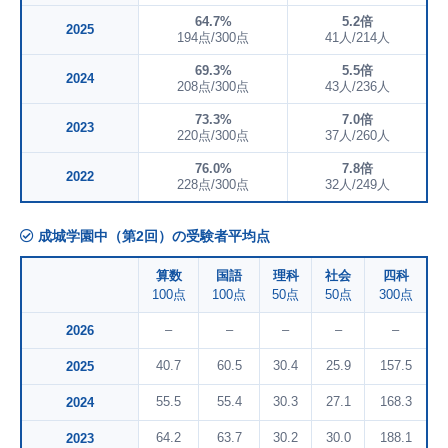
64.7%
5.2倍
2025
194点/300点
41人/214人
69.3%
5.5倍
2024
208点/300点
43人/236人
73.3%
7.0倍
2023
220点/300点
37人/260人
76.0%
7.8倍
2022
228点/300点
32人/249人
成城学園中（第2回）の受験者平均点
算数
国語
理科
社会
四科
100点
100点
50点
50点
300点
–
–
–
–
–
2026
40.7
60.5
30.4
25.9
157.5
2025
55.5
55.4
30.3
27.1
168.3
2024
64.2
63.7
30.2
30.0
188.1
2023