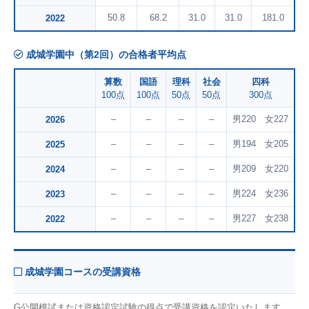
50.8
68.2
31.0
31.0
181.0
2022
成城学園中（第2回）の合格者平均点
算数
国語
理科
社会
四科
100点
100点
50点
50点
300点
–
–
–
–
男220 女227
2026
–
–
–
–
男194 女205
2025
–
–
–
–
男209 女220
2024
–
–
–
–
男224 女236
2023
–
–
–
–
男227 女238
2022
成城学園コースの受講資格
G公開模試または資格認定試験の得点で受講資格を認定いたします。