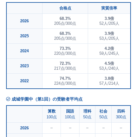
合格点
実質倍率
68.3%
3.9倍
2026
205点/300点
52人/205人
68.3%
3.9倍
2025
205点/300点
53人/205人
73.3%
4.2倍
2024
220点/300点
59人/245人
72.3%
4.5倍
2023
217点/300点
53人/240人
74.7%
3.8倍
2022
224点/300点
57人/214人
成城学園中（第1回）の受験者平均点
算数
国語
理科
社会
四科
100点
100点
50点
50点
300点
–
–
–
–
–
2026