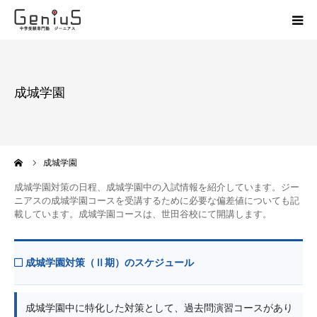
授業
成城学園
志望校別特訓
講座
ーム
成城学園
模試
成城学園対策の日程、成城学園中の入試情報を紹介しています。ジー
ニアスの成城学園コースを受講するために必要な偏差値についても記
載しています。成城学園コースは、世田谷校にて開講します。
動画
教材
成城学園対策（Ⅱ期）のスケジュール
お問い合わせ
成城学園中に特化した対策として、過去問演習コースがあり