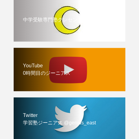
中学受験専門塾クレセント
YouTube
0時間目のジーニアス
Twitter
学習塾ジーニアス @genius_east