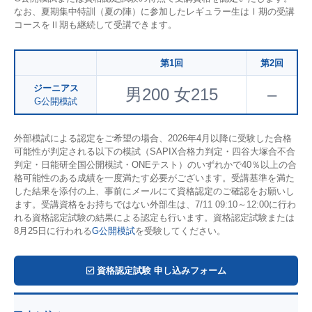
なお、夏期集中特訓（夏の陣）に参加したレギュラー生はⅠ期の受講
コースをⅡ期も継続して受講できます。
第1回
第2回
ジーニアス
男200 女215
–
G公開模試
外部模試による認定をご希望の場合、2026年4月以降に受験した合格
可能性が判定される以下の模試（SAPIX合格力判定・四谷大塚合不合
判定・日能研全国公開模試・ONEテスト）のいずれかで40％以上の合
格可能性のある成績を一度満たす必要がございます。受講基準を満た
した結果を添付の上、事前にメールにて資格認定のご確認をお願いし
ます。受講資格をお持ちではない外部生は、7/11 09:10～12:00に行わ
れる資格認定試験の結果による認定も行います。資格認定試験または
8月25日に行われる
G公開模試
を受験してください。
資格認定試験 申し込みフォーム