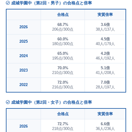
成城学園中（第2回・男子）の合格点と倍率
合格点
実質倍率
68.7%
3.6倍
2026
206点/300点
38人/137人
60.0%
4.5倍
2025
180点/300点
40人/179人
65.0%
4.2倍
2024
195点/300点
46人/192人
70.0%
5.1倍
2023
210点/300点
41人/208人
72.0%
7.0倍
2022
216点/300点
28人/197人
成城学園中（第2回・女子）の合格点と倍率
合格点
実質倍率
72.7%
6.6倍
2026
218点/300点
36人/236人