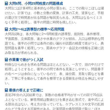
大問6問、小問25問程度の問題構成
大問1には計算4問と基本的な小問が置かれ、ここでの取りこぼしは避
けたい。計算では、小数と分数の変換、計算の工夫、逆算など、手順
の選び方で時間差が出る問題が毎回見られる。大問1はなるべくミス
なく手早く処理し、後半の問題に時間を残したい。
大問2〜6は誘導型の標準〜応用問題
大問2以降は、各大問毎に2〜5問程度の誘導型。規則性、条件整理、
平面図形、立体図形、速さや水量のグラフが頻出。入口は標準的な問
題でも、後半の小問では条件の拾い漏れや読図の精度で差がつく。典
型問題を素早く処理しつつ、図表やグラフ・会話文の情報を正確に読
み取る力が求められる。
作業量で差がつく入試
特殊なひらめきを求める問題はほとんどない。一方で、頭の中だけで
処理しようとすると、後半の小問で条件を見落としやすい。問題冊子
の右ページは余白になっているので、表、線分図、見取り図などを書
き、丁寧に手を動かして条件を整理できる受験生が得点を伸ばしやす
い。
最後の答えまで正確に
直近2年分の入試結果では、算数の合格者平均がすべての回で70点以
上となっている。解答用紙は数値だけを書き込む形式で、途中式によ
る部分点はない。考え方が合っていても、ケアレスミスや文字の乱雑
さなどで失点する可能性がある。計算問題や典型問題で取りこぼさ