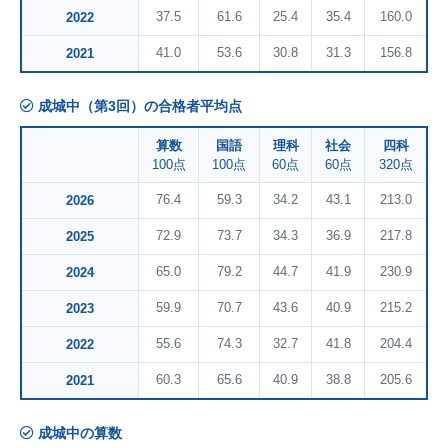
37.5
61.6
25.4
35.4
160.0
2022
41.0
53.6
30.8
31.3
156.8
2021
成城中（第3回）の合格者平均点
算数
国語
理科
社会
四科
100点
100点
60点
60点
320点
76.4
59.3
34.2
43.1
213.0
2026
72.9
73.7
34.3
36.9
217.8
2025
65.0
79.2
44.7
41.9
230.9
2024
59.9
70.7
43.6
40.9
215.2
2023
55.6
74.3
32.7
41.8
204.4
2022
60.3
65.6
40.9
38.8
205.6
2021
成城中の算数