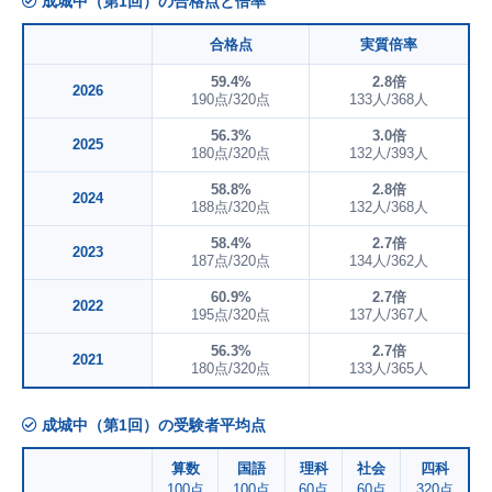
成城中（第1回）の合格点と倍率
合格点
実質倍率
59.4%
2.8倍
2026
190点/320点
133人/368人
56.3%
3.0倍
2025
180点/320点
132人/393人
58.8%
2.8倍
2024
188点/320点
132人/368人
58.4%
2.7倍
2023
187点/320点
134人/362人
60.9%
2.7倍
2022
195点/320点
137人/367人
56.3%
2.7倍
2021
180点/320点
133人/365人
成城中（第1回）の受験者平均点
算数
国語
理科
社会
四科
100点
100点
60点
60点
320点