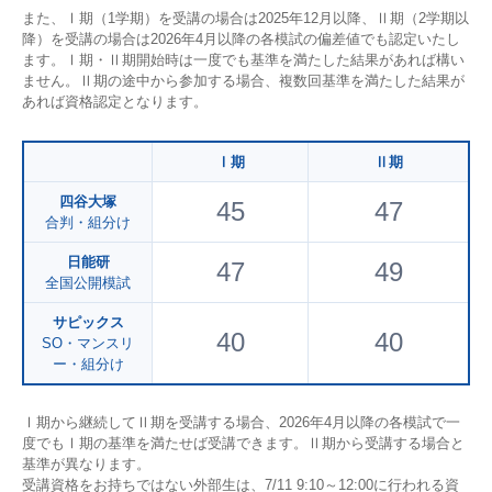
また、Ⅰ期（1学期）を受講の場合は2025年12月以降、Ⅱ期（2学期以
降）を受講の場合は2026年4月以降の各模試の偏差値でも認定いたし
ます。Ⅰ期・Ⅱ期開始時は一度でも基準を満たした結果があれば構い
ません。Ⅱ期の途中から参加する場合、複数回基準を満たした結果が
あれば資格認定となります。
Ⅰ期
Ⅱ期
四谷大塚
45
47
合判・組分け
日能研
47
49
全国公開模試
サピックス
40
40
SO・マンスリ
ー・組分け
Ⅰ期から継続してⅡ期を受講する場合、2026年4月以降の各模試で一
度でもⅠ期の基準を満たせば受講できます。Ⅱ期から受講する場合と
基準が異なります。
受講資格をお持ちではない外部生は、7/11 9:10～12:00に行われる資