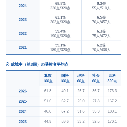
68.8%
9.3倍
2024
220点/320点
55人/510人
63.1%
6.5倍
2023
202点/320点
70人/457人
59.4%
6.3倍
2022
190点/320点
75人/472人
59.1%
6.2倍
2021
189点/320点
70人/436人
成城中（第3回）の受験者平均点
算数
国語
理科
社会
四科
100点
100点
60点
60点
320点
61.8
49.1
25.7
36.7
173.3
2026
51.6
62.7
25.0
27.8
167.2
2025
46.0
67.2
31.6
35.3
180.1
2024
44.9
59.6
33.2
32.5
170.1
2023