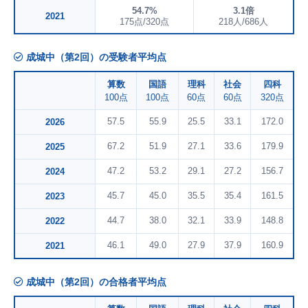
54.7%
3.1倍
2021
175点/320点
218人/686人
成城中（第2回）の受験者平均点
算数
国語
理科
社会
四科
100点
100点
60点
60点
320点
57.5
55.9
25.5
33.1
172.0
2026
67.2
51.9
27.1
33.6
179.9
2025
47.2
53.2
29.1
27.2
156.7
2024
45.7
45.0
35.5
35.4
161.5
2023
44.7
38.0
32.1
33.9
148.8
2022
46.1
49.0
27.9
37.9
160.9
2021
成城中（第2回）の合格者平均点