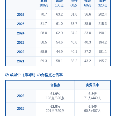
算数
国語
理科
社会
四科
100点
100点
60点
60点
320点
70.7
63.2
31.8
36.6
202.4
2026
81.7
61.0
33.7
38.9
215.3
2025
58.0
62.0
37.2
33.0
190.1
2024
58.5
54.6
40.8
40.3
194.2
2023
58.9
44.9
40.1
37.2
181.1
2022
59.3
58.1
35.2
43.2
195.7
2021
成城中（第3回）の合格点と倍率
合格点
実質倍率
61.9%
6.3倍
2026
198点/320点
71人/449人
62.8%
6.8倍
2025
201点/320点
60人/407人