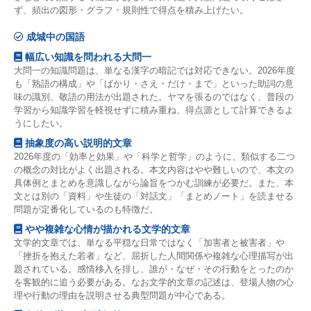
ず、頻出の図形・グラフ・規則性で得点を積み上げたい。
成城中の国語
幅広い知識を問われる大問一
大問一の知識問題は、単なる漢字の暗記では対応できない。2026年度
も「熟語の構成」や「ばかり・さえ・だけ・まで」といった助詞の意
味の識別、敬語の用法が出題された。ヤマを張るのではなく、普段の
学習から知識学習を軽視せずに積み重ね、得点源として計算できるよ
うにしたい。
抽象度の高い説明的文章
2026年度の「効率と効果」や「科学と哲学」のように、類似する二つ
の概念の対比がよく出題される。本文内容はやや難しいので、本文の
具体例とまとめを意識しながら論旨をつかむ訓練が必要だ。また、本
文とは別の「資料」や生徒の「対話文」「まとめノート」を読ませる
問題が定番化しているのも特徴だ。
やや複雑な心情が描かれる文学的文章
文学的文章では、単なる平穏な日常ではなく「加害者と被害者」や
「挫折を抱えた若者」など、屈折した人間関係や複雑な心理描写が出
題されている。感情移入を排し、誰が・なぜ・その行動をとったのか
を客観的に追う必要がある。なお文学的文章の記述は、登場人物の心
理や行動の理由を説明させる典型問題が中心である。