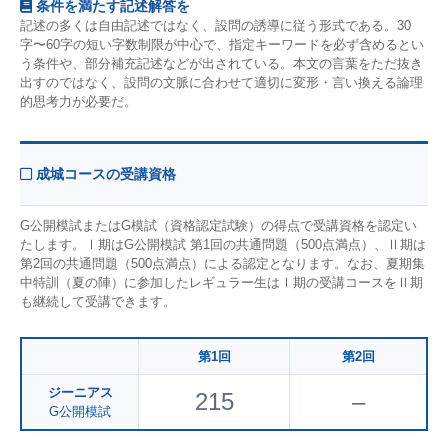
条件を満たす記述解答を
記述の多くは自由記述ではなく、設問の誘導に従う形式である。30
字〜60字の短い字数制限が中心で、指定キーワードを必ず含めるとい
う条件や、部分補充記述などが出されている。本文の言葉をただ抜き
出すのではなく、設問の文脈に合わせて適切に変形・言い換える論理
的思考力が必要だ。
成城コースの受講資格
G公開模試またはG模試（資格認定試験）の得点で受講資格を認定い
たします。Ⅰ期はG公開模試 第1回の共通問題（500点満点）、Ⅱ期は
第2回の共通問題（500点満点）による認定となります。なお、夏期集
中特訓（夏の陣）に参加したレギュラー生はⅠ期の受講コースをⅡ期
も継続して受講できます。
第1回
第2回
ジーニアス
215
–
G公開模試