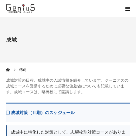
授業
成城
志望校別特訓
講座
ーム
成城
模試
成城対策の日程、成城中の入試情報を紹介しています。ジーニアスの
成城コースを受講するために必要な偏差値についても記載していま
す。成城コースは、曙橋校にて開講します。
動画
教材
成城対策（Ⅱ期）のスケジュール
お問い合わせ
成城中に特化した対策として、
志望校別対策コース
がありま