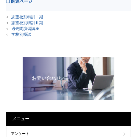
関連ページ
志望校別特訓Ⅰ期
志望校別特訓Ⅱ期
過去問演習講座
学校別模試
お問い合わせ
メニュー
アンケート