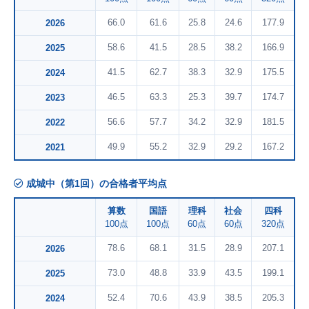
66.0
61.6
25.8
24.6
177.9
2026
58.6
41.5
28.5
38.2
166.9
2025
41.5
62.7
38.3
32.9
175.5
2024
46.5
63.3
25.3
39.7
174.7
2023
56.6
57.7
34.2
32.9
181.5
2022
49.9
55.2
32.9
29.2
167.2
2021
成城中（第1回）の合格者平均点
算数
国語
理科
社会
四科
100点
100点
60点
60点
320点
78.6
68.1
31.5
28.9
207.1
2026
73.0
48.8
33.9
43.5
199.1
2025
52.4
70.6
43.9
38.5
205.3
2024