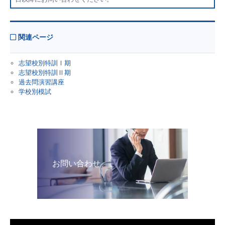
関連ページ
志望校別特訓Ⅰ期
志望校別特訓Ⅱ期
過去問演習講座
学校別模試
お問い合わせ