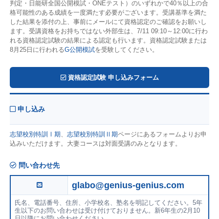
判定・日能研全国公開模試・ONEテスト）のいずれかで40％以上の合
格可能性のある成績を一度満たす必要がございます。受講基準を満た
した結果を添付の上、事前にメールにて資格認定のご確認をお願いし
ます。受講資格をお持ちではない外部生は、7/11 09:10～12:00に行わ
れる資格認定試験の結果による認定も行います。資格認定試験または
8月25日に行われる
G公開模試
を受験してください。
資格認定試験 申し込みフォーム
申し込み
志望校別特訓Ⅰ期
、
志望校別特訓Ⅱ期
ページにあるフォームよりお申
込みいただけます。大妻コースは対面受講のみとなります。
問い合わせ先
glabo@genius-genius.com
氏名、電話番号、住所、小学校名、塾名を明記してください。5年
生以下のお問い合わせは受け付けておりません。新6年生の2月10
日以降にお問い合わせください。