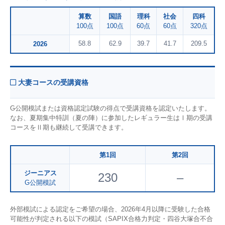
算数
国語
理科
社会
四科
100点
100点
60点
60点
320点
58.8
62.9
39.7
41.7
209.5
2026
大妻コースの受講資格
G公開模試または資格認定試験の得点で受講資格を認定いたします。
なお、夏期集中特訓（夏の陣）に参加したレギュラー生はⅠ期の受講
コースをⅡ期も継続して受講できます。
第1回
第2回
ジーニアス
230
–
G公開模試
外部模試による認定をご希望の場合、2026年4月以降に受験した合格
可能性が判定される以下の模試（SAPIX合格力判定・四谷大塚合不合