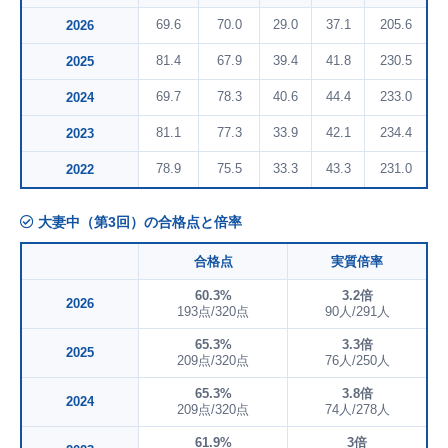
69.6
70.0
29.0
37.1
205.6
2026
81.4
67.9
39.4
41.8
230.5
2025
69.7
78.3
40.6
44.4
233.0
2024
81.1
77.3
33.9
42.1
234.4
2023
78.9
75.5
33.3
43.3
231.0
2022
大妻中（第3回）の合格点と倍率
合格点
実質倍率
60.3%
3.2倍
2026
193点/320点
90人/291人
65.3%
3.3倍
2025
209点/320点
76人/250人
65.3%
3.8倍
2024
209点/320点
74人/278人
61.9%
3倍