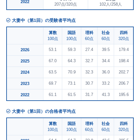
2022
207点/320点
102人/258人
大妻中（第1回）の受験者平均点
算数
国語
理科
社会
四科
100点
100点
60点
60点
320点
53.1
59.3
27.4
39.5
179.4
2026
67.0
64.3
32.7
34.4
198.4
2025
63.5
70.9
32.3
36.0
202.7
2024
69.7
73.1
30.7
33.2
206.7
2023
61.1
61.5
31.7
41.3
195.6
2022
大妻中（第1回）の合格者平均点
算数
国語
理科
社会
四科
100点
100点
60点
60点
320点