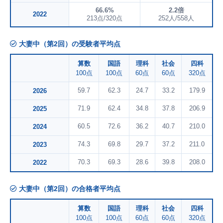
66.6%
2.2倍
2022
213点/320点
252人/558人
大妻中（第2回）の受験者平均点
算数
国語
理科
社会
四科
100点
100点
60点
60点
320点
59.7
62.3
24.7
33.2
179.9
2026
71.9
62.4
34.8
37.8
206.9
2025
60.5
72.6
36.2
40.7
210.0
2024
74.3
69.8
29.7
37.2
211.0
2023
70.3
69.3
28.6
39.8
208.0
2022
大妻中（第2回）の合格者平均点
算数
国語
理科
社会
四科
100点
100点
60点
60点
320点