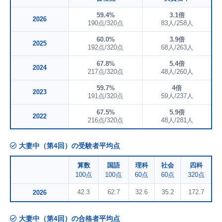
59.4%
3.1倍
2026
190点/320点
83人/258人
60.0%
3.9倍
2025
192点/320点
68人/263人
67.8%
5.4倍
2024
217点/320点
48人/260人
59.7%
4倍
2023
191点/320点
59人/237人
67.5%
5.9倍
2022
216点/320点
48人/281人
大妻中（第4回）の受験者平均点
算数
国語
理科
社会
四科
100点
100点
60点
60点
320点
42.3
62.7
32.6
35.2
172.7
2026
大妻中（第4回）の合格者平均点