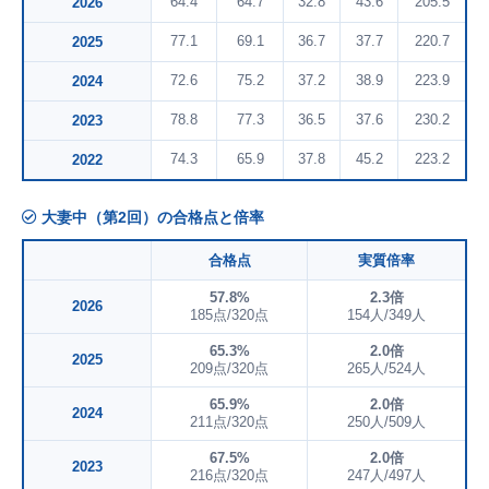
64.4
64.7
32.8
43.6
205.5
2026
77.1
69.1
36.7
37.7
220.7
2025
72.6
75.2
37.2
38.9
223.9
2024
78.8
77.3
36.5
37.6
230.2
2023
74.3
65.9
37.8
45.2
223.2
2022
大妻中（第2回）の合格点と倍率
合格点
実質倍率
57.8%
2.3倍
2026
185点/320点
154人/349人
65.3%
2.0倍
2025
209点/320点
265人/524人
65.9%
2.0倍
2024
211点/320点
250人/509人
67.5%
2.0倍
2023
216点/320点
247人/497人