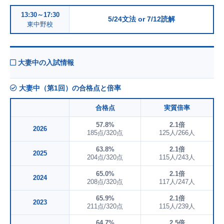
13:30～17:30
5/24文法 or 7/12読解
東中野校
大妻中の入試情報
大妻中（第1回）の合格点と倍率
合格点
実質倍率
57.8%
2.1倍
2026
185点/320点
125人/266人
63.8%
2.1倍
2025
204点/320点
115人/243人
65.0%
2.1倍
2024
208点/320点
117人/247人
65.9%
2.1倍
2023
211点/320点
115人/239人
64.7%
2.5倍