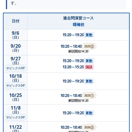
す。
過去問演習コース
日付
曙橋校
9/6
15:20～19:20
算数
（日）
9/20
10:20～18:40
2025②
（日）
解説開始14:20
9/27
15:20～19:20
算数
（日）
13:20～15:20
国語
サピックスOP
10/18
（日）
15:20～19:20
算数
サピックスOP
10/25
10:20～18:40
2025①
（日）
解説開始14:20
11/8
（日）
15:20～19:20
算数
サピックスOP
11/22
10:20～18:40
2026②
（日）