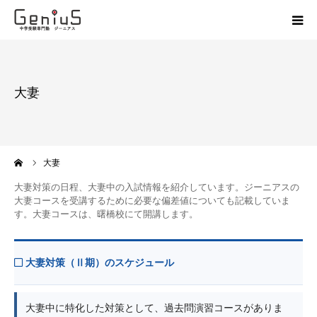
授業
大妻
志望校別特訓
講座
ーム
大妻
模試
大妻対策の日程、大妻中の入試情報を紹介しています。ジーニアスの
大妻コースを受講するために必要な偏差値についても記載していま
す。大妻コースは、曙橋校にて開講します。
動画
教材
大妻対策（Ⅱ期）のスケジュール
お問い合わせ
大妻中に特化した対策として、過去問演習コースがありま