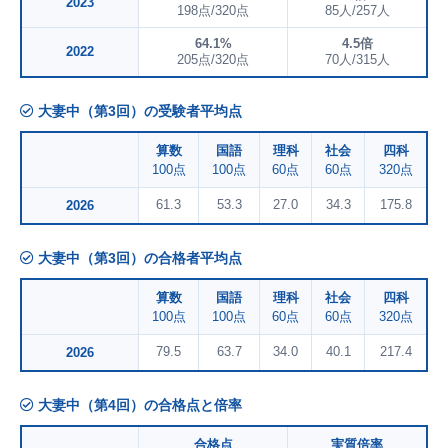
2023
198点/320点
85人/257人
64.1%
4.5倍
2022
205点/320点
70人/315人
大妻中（第3回）の受験者平均点
算数
国語
理科
社会
四科
100点
100点
60点
60点
320点
61.3
53.3
27.0
34.3
175.8
2026
大妻中（第3回）の合格者平均点
算数
国語
理科
社会
四科
100点
100点
60点
60点
320点
79.5
63.7
34.0
40.1
217.4
2026
大妻中（第4回）の合格点と倍率
合格点
実質倍率