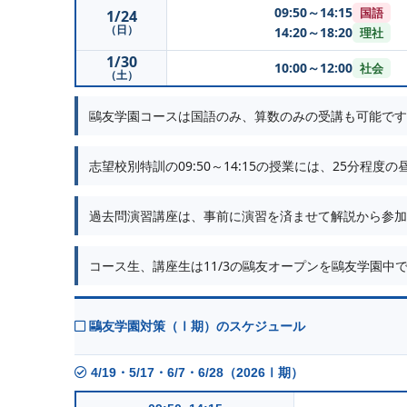
09:50～14:15
国語
1/24
（日）
14:20～18:20
理社
1/30
10:00～12:00
社会
（土）
鷗友学園コースは国語のみ、算数のみの受講も可能です
志望校別特訓の09:50～14:15の授業には、25分程
過去問演習講座は、事前に演習を済ませて解説から参加
コース生、講座生は11/3の鷗友オープンを鷗友学園
鷗友学園対策（Ⅰ期）のスケジュール
4/19・5/17・6/7・6/28（2026Ⅰ期）