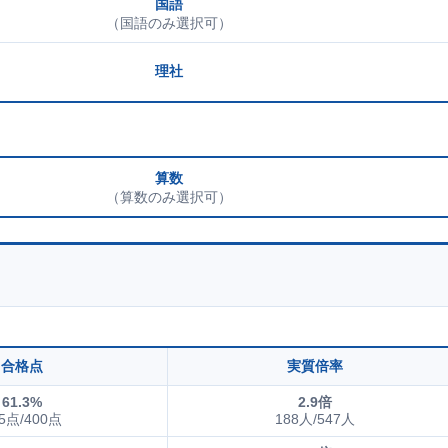
国語
（国語のみ選択可）
理社
算数
（算数のみ選択可）
合格点
実質倍率
61.3%
2.9倍
5点/400点
188人/547人