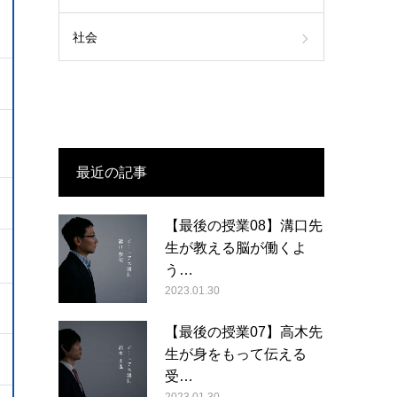
社会
最近の記事
【最後の授業08】溝口先
生が教える脳が働くよ
う…
2023.01.30
【最後の授業07】高木先
生が身をもって伝える
受…