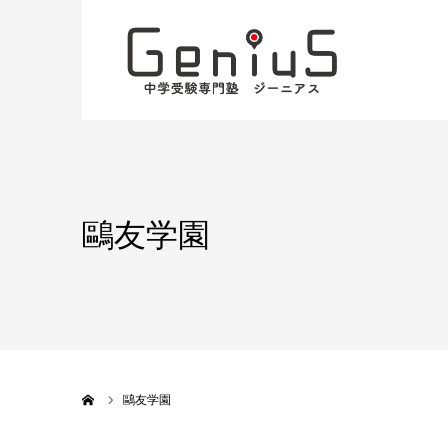
鷗友学園
ホーム
鷗友学園