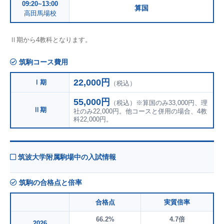
09:20~13:00
算国
高田馬場校
Ⅱ期から4教科となります。
筑駒コース費用
22,000円
Ⅰ期
（税込）
55,000円
（税込）※算国のみ33,000円、理
Ⅱ期
社のみ22,000円。他コースと併用の場合、4教
科22,000円。
筑波大学附属駒場中の入試情報
筑駒の合格点と倍率
合格点
実質倍率
66.2%
4.7倍
2026