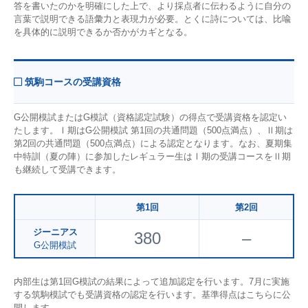
答を書いたのかを明確にした上で、より採点者に伝わるように自分の
言葉で説明できる語彙力と表現力が必要。とくに詩については、比喩
を具体的に説明できるか否かがカギとなる。
筑駒コースの受講資格
G公開模試またはG模試（資格認定試験）の得点で受講資格を認定い
たします。Ⅰ期はG公開模試 第1回の共通問題（500点満点）、Ⅱ期は
第2回の共通問題（500点満点）による認定となります。なお、夏期集
中特訓（夏の陣）に参加したレギュラー生はⅠ期の受講コースをⅡ期
も継続して受講できます。
第1回
第2回
ジーニアス
380
–
G公開模試
内部生は第1回G模試の結果によって追加認定を行います。7月に実施
する筑駒模試でも受講資格の認定を行います。基準得点はこちらに公
開します。