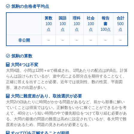
筑駒の合格者平均点
算数
国語
理科
社会
報告
合計
100
100
100
100
書
500
点
点
点
点
100点
点
–
–
–
–
–
–
非公開
筑駒の算数
大問4つは不変
大問4題、小問は12問＋αで構成され、1問あたりの配点は約8点。計算
らんは設けられているが、途中式による部分点を期待することなく、
正確に答えを出すことが必要。近年では規則性、数の性質、平面図
形、速さの出題が多い。
大問に難度差があり、取捨選択が必要
大問2の⑶あたりに時間がかかる問題があるなど、前から順番に解い
ていくことは得策ではない。正解数をいかに稼ぐことができるかを考
えて、40分という短い時間の中で優先順位をつけて取り組む必要があ
る。大問の最後の問題の難度は高めに設定されているが、各大問で難
度差があるため、問題の見きわめが必要となる。
すべて⑴を正解することが前提