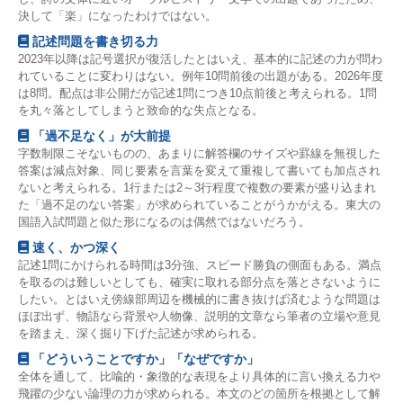
決して「楽」になったわけではない。
記述問題を書き切る力
2023年以降は記号選択が復活したとはいえ、基本的に記述の力が問わ
れていることに変わりはない。例年10問前後の出題がある。2026年度
は8問。配点は非公開だが記述1問につき10点前後と考えられる。1問
を丸々落としてしまうと致命的な失点となる。
「過不足なく」が大前提
字数制限こそないものの、あまりに解答欄のサイズや罫線を無視した
答案は減点対象、同じ要素を言葉を変えて重複して書いても加点され
ないと考えられる。1行または2～3行程度で複数の要素が盛り込まれ
た「過不足のない答案」が求められていることがうかがえる。東大の
国語入試問題と似た形になるのは偶然ではないだろう。
速く、かつ深く
記述1問にかけられる時間は3分強、スピード勝負の側面もある。満点
を取るのは難しいとしても、確実に取れる部分点を落とさないように
したい。とはいえ傍線部周辺を機械的に書き抜けば済むような問題は
ほぼ出ず、物語なら背景や人物像、説明的文章なら筆者の立場や意見
を踏まえ、深く掘り下げた記述が求められる。
「どういうことですか」「なぜですか」
全体を通して、比喩的・象徴的な表現をより具体的に言い換える力や
飛躍の少ない論理の力が求められる。本文のどの箇所を根拠として解