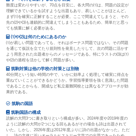
難度は変わりやすいが、70点を目安に。各大問の⑴は、問題の設定が
理解できているかを試すような出題もあり、易しいことがほとんど。
まず⑴を確実に正解することが必要。ここで間違えてしまうと、その
先の⑵や⑶も連鎖的に間違えてしまうこともあるため、簡単だと思っ
ても慎重に解く必要がある。
⑴や⑵は何のためにあるのか
⑴が易しい問題であっても、それはボーナス問題ではない。その問題
を通じて仮説を立てたり規則性を発見したりして、次の問題に活かす
よう用意された出題者からのメッセージである。特にラストの⑶は⑴
や⑵の過程を活かして解く問題が多い。
筑駒対策は他の学校の対策とは別物
40分間という短い時間の中で、いかに効率よく処理して確実に得点を
重ねていくことができるかどうか。学習指導要領を強く意識した問題
であることからも、開成など私立最難関校とは異なるアプローチが効
果的である。
筑駒の国語
筑駒国語の構成
読解の大問3つに書き取りという構成が多い。2024年度や2019年度の
ように読解の大問が2つになる回もあるがその場合も詩は出題されて
いた。しかし、2026年度は2012年度ぶりに詩の出題がなかった。ただ
し、詩の文体に近いオーラルヒストリー文学での出題であったため、