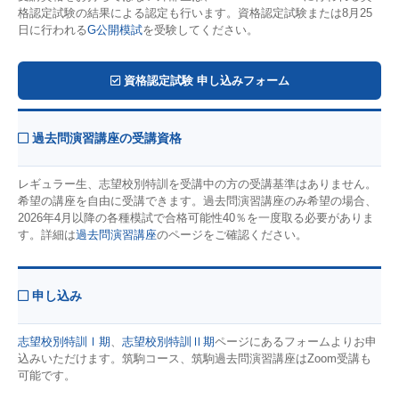
格認定試験の結果による認定も行います。資格認定試験または8月25
日に行われる
G公開模試
を受験してください。
資格認定試験 申し込みフォーム
過去問演習講座の受講資格
レギュラー生、志望校別特訓を受講中の方の受講基準はありません。
希望の講座を自由に受講できます。過去問演習講座のみ希望の場合、
2026年4月以降の各種模試で合格可能性40％を一度取る必要がありま
す。詳細は
過去問演習講座
のページをご確認ください。
申し込み
志望校別特訓Ⅰ期
、
志望校別特訓Ⅱ期
ページにあるフォームよりお申
込みいただけます。筑駒コース、筑駒過去問演習講座はZoom受講も
可能です。