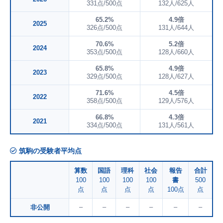
331点/500点
132人/625人
65.2%
4.9倍
2025
326点/500点
131人/644人
70.6%
5.2倍
2024
353点/500点
128人/660人
65.8%
4.9倍
2023
329点/500点
128人/627人
71.6%
4.5倍
2022
358点/500点
129人/576人
66.8%
4.3倍
2021
334点/500点
131人/561人
筑駒の受験者平均点
算数
国語
理科
社会
報告
合計
100
100
100
100
書
500
点
点
点
点
100点
点
–
–
–
–
–
–
非公開