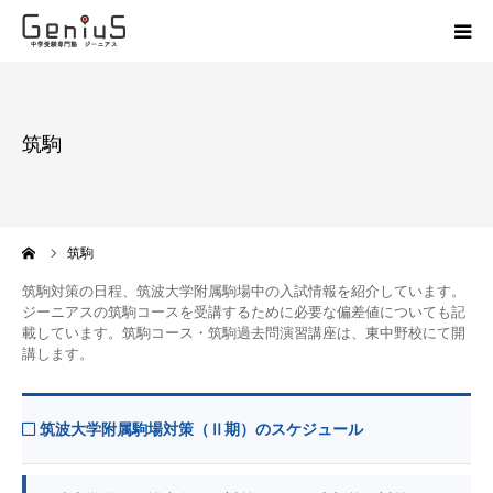
授業
筑駒
志望校別特訓
講座
ーム
筑駒
模試
筑駒対策の日程、筑波大学附属駒場中の入試情報を紹介しています。
ジーニアスの筑駒コースを受講するために必要な偏差値についても記
載しています。筑駒コース・筑駒過去問演習講座は、東中野校にて開
動画
講します。
教材
筑波大学附属駒場対策（Ⅱ期）のスケジュール
お問い合わせ