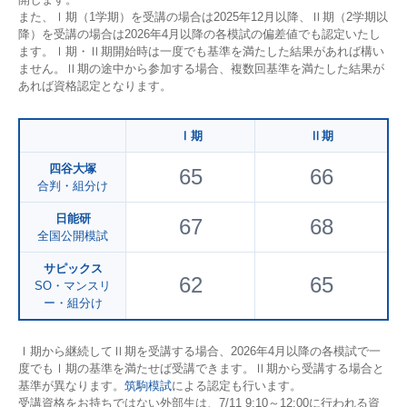
また、Ⅰ期（1学期）を受講の場合は2025年12月以降、Ⅱ期（2学期以
降）を受講の場合は2026年4月以降の各模試の偏差値でも認定いたし
ます。Ⅰ期・Ⅱ期開始時は一度でも基準を満たした結果があれば構い
ません。Ⅱ期の途中から参加する場合、複数回基準を満たした結果が
あれば資格認定となります。
Ⅰ期
Ⅱ期
四谷大塚
65
66
合判・組分け
日能研
67
68
全国公開模試
サピックス
62
65
SO・マンスリ
ー・組分け
Ⅰ期から継続してⅡ期を受講する場合、2026年4月以降の各模試で一
度でもⅠ期の基準を満たせば受講できます。Ⅱ期から受講する場合と
基準が異なります。
筑駒模試
による認定も行います。
受講資格をお持ちではない外部生は、7/11 9:10～12:00に行われる資