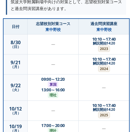
筑波大学附属駒場中向けの対策として、志望校別対策コース
と過去問演習講座があります。
志望校別対策コース
過去問演習講座
日付
東中野校
東中野校
10:10～17:40
8/30
解説開始14:20
—
（日）
2023
10:10～17:40
9/21
解説開始14:20
—
（月）
2024
09:00～12:20
算国
9/22
—
13:00～16:00
（火）
理社
10:10～17:40
10/12
解説開始14:20
—
（月）
2025
17:00～20:00
10/19
—
理社
（月）