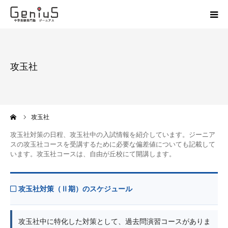
授業
攻玉社
志望校別特訓
講座
ーム
攻玉社
模試
攻玉社対策の日程、攻玉社中の入試情報を紹介しています。ジーニア
スの攻玉社コースを受講するために必要な偏差値についても記載して
います。攻玉社コースは、自由が丘校にて開講します。
動画
教材
攻玉社対策（Ⅱ期）のスケジュール
お問い合わせ
攻玉社中に特化した対策として、過去問演習コースがありま