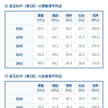
攻玉社中（第1回）の受験者平均点
算数
国語
理科
社会
四科
100点
100点
50点
50点
300点
69.3
51.7
35.2
27.7
183.9
2026
70.2
56.7
31.1
31.3
189.3
2025
52.0
61.2
31.7
30.5
175.5
2024
59.6
59.0
30.8
32.0
181.5
2023
49.6
64.1
34.8
29.9
178.4
2022
攻玉社中（第1回）の合格者平均点
算数
国語
理科
社会
四科
100点
100点
50点
50点
300点
78.1
57.8
38.1
30.8
204.7
2026
78.6
61.8
34.3
34.6
209.4
2025