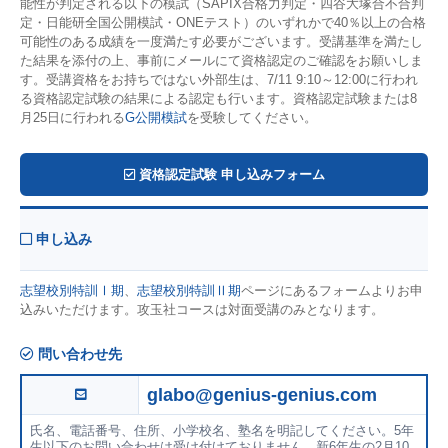
能性が判定される以下の模試（SAPIX合格力判定・四谷大塚合不合判
定・日能研全国公開模試・ONEテスト）のいずれかで40％以上の合格
可能性のある成績を一度満たす必要がございます。受講基準を満たし
た結果を添付の上、事前にメールにて資格認定のご確認をお願いしま
す。受講資格をお持ちではない外部生は、7/11 9:10～12:00に行われ
る資格認定試験の結果による認定も行います。資格認定試験または8
月25日に行われる
G公開模試
を受験してください。
資格認定試験 申し込みフォーム
申し込み
志望校別特訓Ⅰ期
、
志望校別特訓Ⅱ期
ページにあるフォームよりお申
込みいただけます。攻玉社コースは対面受講のみとなります。
問い合わせ先
glabo@genius-genius.com
氏名、電話番号、住所、小学校名、塾名を明記してください。5年
生以下のお問い合わせは受け付けておりません。新6年生の2月10