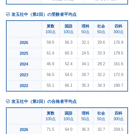
攻玉社中（第2回）の受験者平均点
算数
国語
理科
社会
四科
100点
100点
50点
50点
300点
59.0
56.3
32.1
29.6
176.9
2026
61.4
60.3
24.5
33.3
179.5
2025
46.9
52.4
34.1
28.2
161.6
2024
56.5
54.5
28.7
32.2
172.0
2023
55.1
66.1
35.3
34.3
190.7
2022
攻玉社中（第2回）の合格者平均点
算数
国語
理科
社会
四科
100点
100点
50点
50点
300点
71.5
64.0
36.3
32.7
204.5
2026