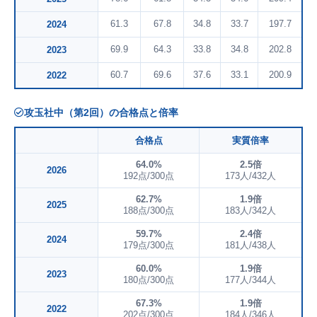
61.3
67.8
34.8
33.7
197.7
2024
69.9
64.3
33.8
34.8
202.8
2023
60.7
69.6
37.6
33.1
200.9
2022
攻玉社中（第2回）の合格点と倍率
合格点
実質倍率
64.0%
2.5倍
2026
192点/300点
173人/432人
62.7%
1.9倍
2025
188点/300点
183人/342人
59.7%
2.4倍
2024
179点/300点
181人/438人
60.0%
1.9倍
2023
180点/300点
177人/344人
67.3%
1.9倍
2022
202点/300点
184人/346人