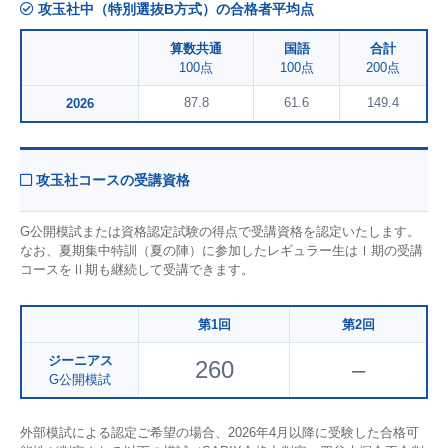
攻玉社中（特別選抜B方式）の合格者平均点
算数共通
国語
合計
100点
100点
200点
87.8
61.6
149.4
2026
攻玉社コースの受講資格
G公開模試または資格認定試験の得点で受講資格を認定いたします。
なお、夏期集中特訓（夏の陣）に参加したレギュラー生はⅠ期の受講
コースをⅡ期も継続して受講できます。
第1回
第2回
ジーニアス
260
–
G公開模試
外部模試による認定ご希望の場合、2026年4月以降に受験した合格可