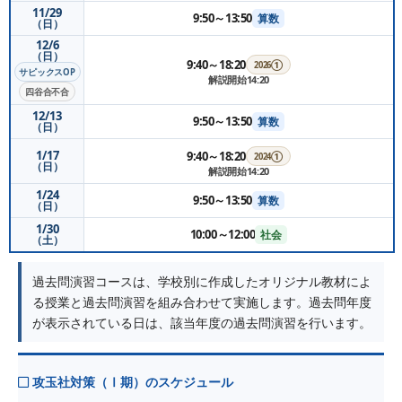
11/29
9:50～13:50
算数
（日）
12/6
（日）
9:40～18:20
2026①
サピックスOP
解説開始14:20
四谷合不合
12/13
9:50～13:50
算数
（日）
1/17
9:40～18:20
2024①
（日）
解説開始14:20
1/24
9:50～13:50
算数
（日）
1/30
10:00～12:00
社会
（土）
過去問演習コースは、学校別に作成したオリジナル教材によ
る授業と過去問演習を組み合わせて実施します。過去問年度
が表示されている日は、該当年度の過去問演習を行います。
攻玉社対策（Ⅰ期）のスケジュール