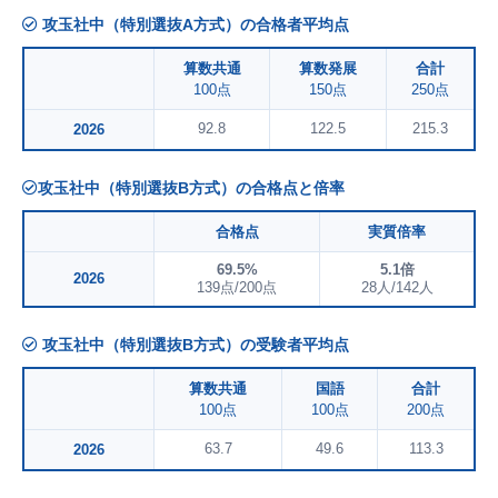
攻玉社中（特別選抜A方式）の合格者平均点
算数共通
算数発展
合計
100点
150点
250点
92.8
122.5
215.3
2026
攻玉社中（特別選抜B方式）の合格点と倍率
合格点
実質倍率
69.5%
5.1倍
2026
139点/200点
28人/142人
攻玉社中（特別選抜B方式）の受験者平均点
算数共通
国語
合計
100点
100点
200点
63.7
49.6
113.3
2026