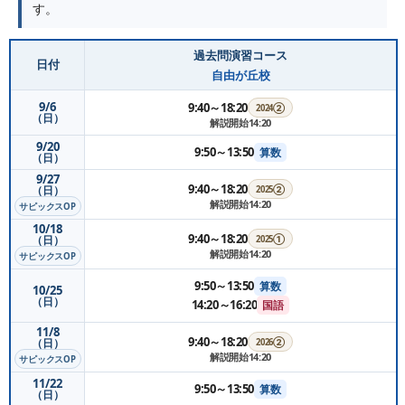
す。
過去問演習コース
日付
自由が丘校
9/6
9:40～18:20
2024②
（日）
解説開始14:20
9/20
9:50～13:50
算数
（日）
9/27
9:40～18:20
（日）
2025②
解説開始14:20
サピックスOP
10/18
9:40～18:20
（日）
2025①
解説開始14:20
サピックスOP
9:50～13:50
算数
10/25
（日）
14:20～16:20
国語
11/8
9:40～18:20
（日）
2026②
解説開始14:20
サピックスOP
11/22
9:50～13:50
算数
（日）