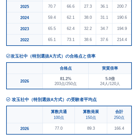
70.7
66.6
27.3
36.1
200.7
2025
59.4
62.1
38.0
31.1
190.6
2024
65.5
62.4
32.2
34.7
194.9
2023
65.1
73.1
38.6
37.6
214.4
2022
攻玉社中（特別選抜A方式）の合格点と倍率
合格点
実質倍率
81.2%
5.0倍
2026
203点/250点
24人/120人
攻玉社中（特別選抜A方式）の受験者平均点
算数共通
算数発展
合計
100点
150点
250点
77.0
89.3
166.4
2026