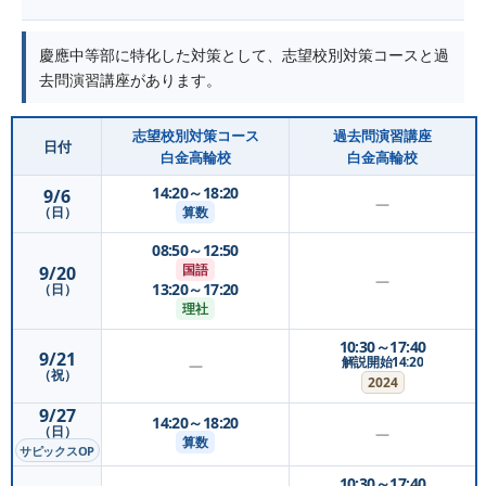
慶應中等部に特化した対策として、志望校別対策コースと過
去問演習講座があります。
志望校別対策コース
過去問演習講座
日付
白金高輪校
白金高輪校
14:20～18:20
9/6
—
算数
（日）
08:50～12:50
国語
9/20
—
13:20～17:20
（日）
理社
10:30～17:40
9/21
解説開始14:20
—
（祝）
2024
9/27
14:20～18:20
（日）
—
算数
サピックスOP
10:30～17:40