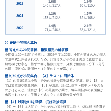
1.6倍
1.8倍
2022
140人/217人
60人/110人
1.3倍
1.7倍
2021
158人/212人
62人/108人
1.4倍
2.1倍
2020
171人/246人
58人/121人
慶應中等部の算数
答えのみ20問前後、桁数指定の解答欄
小問数は20〜21問で推移し、2026年度は20問。全問が答えのみの記入
で途中式は評価されないため、計算ミスがそのまま失点に直結する。
解答欄は数字を一桁ずつ書く桁数指定で、分数は整数部→分子→分母
の順。記述式の難関校とは対策の力点が異なる。
約70点が小問集合、【3】ラストに回転体
【1】の冒頭2題は小数・分数の複雑な四則計算と逆算。続く【2】ま
では文章題や数量関係、【3】が図形。論点は基本〜標準レベルのも
のがほとんど。注目は【3】の最後の小問で、毎年回転体の表面積が
出題されている。手際よく式を立てる反復練習が必須。
【4】以降は⑴を確保、⑵は取捨選択
【4】〜【6】は大問で、それぞれの⑴を確実に取り、⑵は残り時間で