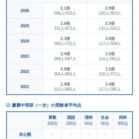
2.1倍
2.9倍
2026
296人/633人
120人/353人
2.0倍
2.5倍
2025
331人/672人
131人/322人
2.3倍
3.0倍
2024
308人/722人
117人/349人
2.4倍
3.2倍
2023
289人/697人
110人/352人
2.9倍
3.2倍
2022
304人/891人
115人/372人
2.9倍
3.4倍
2021
312人/891人
117人/395人
慶應中等部（一次）の受験者平均点
算数
国語
理科
社会
四科
100点
100点
50点
50点
300点
-
-
-
-
-
非公開