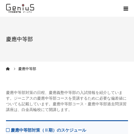
授業
慶應中等部
志望校別特訓
講座
ーム
慶應中等部
模試
慶應中等部対策の日程、慶應義塾中等部の入試情報を紹介していま
動画
す。ジーニアスの慶應中等部コースを受講するために必要な偏差値に
ついても記載しています。慶應中等部コース・慶應中等部過去問演習
講座は、白金高輪校にて開講します。
教材
お問い合わせ
慶應中等部対策（Ⅱ期）のスケジュール