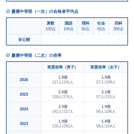
慶應中等部（一次）の合格者平均点
算数
国語
理科
社会
四科
100点
100点
50点
50点
300点
-
-
-
-
-
非公開
慶應中等部（二次）の倍率
実質倍率（男子）
実質倍率（女子）
1.9倍
1.9倍
2026
127人/241人
57人/109人
2.0倍
2.1倍
2025
139人/276人
57人/121人
1.5倍
1.9倍
2024
142人/217人
56人/106人
1.9倍
1.8倍
2023
135人/250人
58人/104人