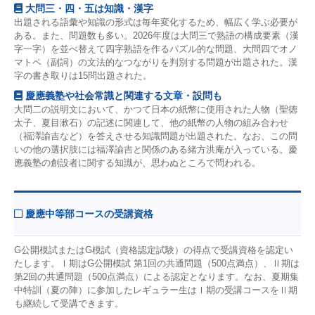
大問三・四・五は知識・漢字
出題される語彙や知識の形式は毎年変化するため、幅広く学ぶ必要が
ある。また、問題数も多い。2026年度は大問三で熟語の構成要素（漢
字一字）を並べ替えて四字熟語を作るパズル的な問題、大問四でオノ
マトペ（副詞）の文法的なつながりを判別する問題が出題された。漢
字の書き取りは15問出題された。
慶應義塾や社会常識と関連する文章・設問も
大問二の説明文において、かつて日本の紙幣に使用された人物（聖徳
太子、夏目漱石）の記述に関連して、他の紙幣の人物の組み合わせ
（福澤諭吉など）を答えさせる知識問題が出題された。なお、この問
いの他の選択肢には福澤諭吉と関係のある緒方洪庵が入っている。慶
應義塾の創設者に関する知識が、思わぬところで問われる。
慶應中等部コースの受講資格
G公開模試またはG模試（資格認定試験）の得点で受講資格を認定い
たします。Ⅰ期はG公開模試 第1回の共通問題（500点満点）、Ⅱ期は
第2回の共通問題（500点満点）による認定となります。なお、夏期集
中特訓（夏の陣）に参加したレギュラー生はⅠ期の受講コースをⅡ期
も継続して受講できます。