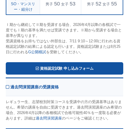
50
53
52
55
SO・マンスリ
男子
女子
男子
女子
ー・組分け
Ⅰ期から継続してⅡ期を受講する場合、2026年4月以降の各模試で一
度でもⅠ期の基準を満たせば受講できます。Ⅱ期から受講する場合と
基準が異なります。
受講資格をお持ちではない外部生は、7/11 9:10～12:00に行われる資
格認定試験の結果による認定も行います。資格認定試験または8月25
日に行われる
G公開模試
を受験してください。
資格認定試験 申し込みフォーム
過去問演習講座の受講資格
レギュラー生、志望校別対策コースを受講中の方の受講基準はありま
せん。希望の講座を自由に受講できます。過去問演習講座のみ希望の
場合、2026年4月以降の各種模試で合格可能性40％を一度取る必要が
あります。詳細は
過去問演習講座
のページをご確認ください。