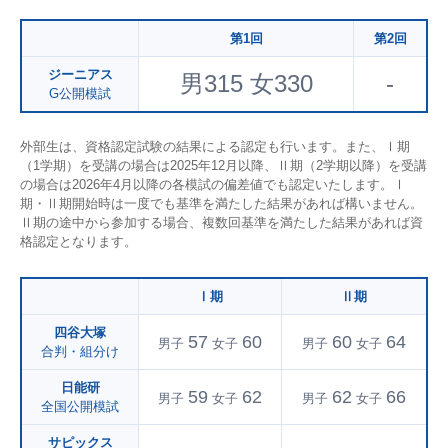
第1回
第2回
ジーニアス
男315 女330
-
G公開模試
外部生は、資格認定試験の結果による認定も行います。また、Ⅰ期
（1学期）を受講の場合は2025年12月以降、Ⅱ期（2学期以降）を受講
の場合は2026年4月以降の各模試の偏差値でも認定いたします。Ⅰ
期・Ⅱ期開始時は一度でも基準を満たした結果があれば構いません。
Ⅱ期の途中から参加する場合、複数回基準を満たした結果があれば資
格認定となります。
Ⅰ期
Ⅱ期
四谷大塚
57
60
60
64
男子
女子
男子
女子
合判・組分け
日能研
59
62
62
66
男子
女子
男子
女子
全国公開模試
サピックス