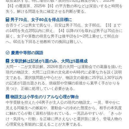
取捨選択する。特に場合の数・規則性の⑵は難度が高く、2023年
【6】の覆面算、2025年【6】の平方数の和などは深追いすると時間を
失う。解ける問題を先に確定させる判断が要る。
男子70点、女子80点を得点目標に
合否ラインは男女で異なり、目安は男子70点、女子80点。【3】まで
の14問を失点2問以内に抑え、【4】以降の⑴を取れば男子は70点台に
届く。女子や算数の得意な男子は後半⑵を1〜2問上乗せして80点台
へ。60点を下回ると他教科での挽回は難しい。
慶應中等部の国語
文章読解は記述が1題のみ、大問は5題構成
大問一・二が文章読解。2026年度の大問一は運動会での葛藤を描いた
現代の物語文、大問二は日米の文化差やAI時代に必要な力を説く説明
文である。選択肢問題が中心だが、物語文の最後に25字以上30字以内
の記述が1題出題される。傍線部や空欄の前後から素早く手がかりを
見つけ、正確に処理していく必要がある。
物語文は小学生のリアルな心理が舞台
中学受験を控えた小6男子が主人公の現代の物語文。一見、華やかに
見える同級生への嫉妬や、運動会への冷めた態度から、相手の本気度
に触れて心が動く過程が描かれている。一見読みやすいが、「きっか
け・気持ち・行動」を正確に押さえないと選択肢に迷う。登場人物の
心理変化を客観的に捉えることが大事である。