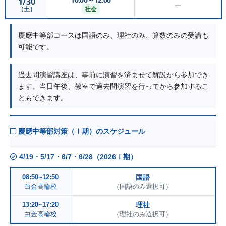
1/30
—
社会
（土）
慶應中等部コースは国語のみ、理社のみ、算数のみの受講も
可能です。
過去問演習講座は、事前に演習を済ませて解説から参加でき
ます。当日午後、教室で過去問演習を行ってから参加するこ
ともできます。
慶應中等部対策（Ⅰ期）のスケジュール
4/19・5/17・6/7・6/28（2026Ⅰ期）
08:50~12:50
国語
白金高輪校
（国語のみ選択可）
13:20~17:20
理社
白金高輪校
（理社のみ選択可）